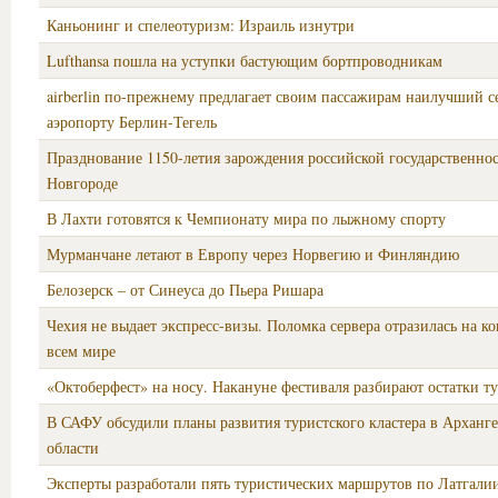
Каньонинг и спелеотуризм: Израиль изнутри
Lufthansa пошла на уступки бастующим бортпроводникам
airberlin по-прежнему предлагает своим пассажирам наилучший с
аэропорту Берлин-Тегель
Празднование 1150-летия зарождения российской государственно
Новгороде
В Лахти готовятся к Чемпионату мира по лыжному спорту
Мурманчане летают в Европу через Норвегию и Финляндию
Белозерск – от Синеуса до Пьера Ришара
Чехия не выдает экспресс-визы. Поломка сервера отразилась на ко
всем мире
«Октоберфест» на носу. Накануне фестиваля разбирают остатки т
В САФУ обсудили планы развития туристского кластера в Арханг
области
Эксперты разработали пять туристических маршрутов по Латгали