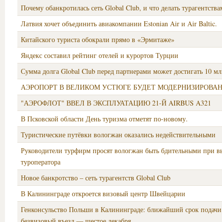
Почему обанкротилась сеть Global Club, и что делать турагентства
Латвия хочет объединить авиакомпании Estonian Air и Air Baltic.
Китайского туриста обокрали прямо в «Эрмитаже»
Яндекс составил рейтинг отелей и курортов Турции
Сумма долга Global Club перед партнерами может достигать 10 м
АЭРОПОРТ В ВЕЛИКОМ УСТЮГЕ БУДЕТ МОДЕРНИЗИРОВА
"АЭРОФЛОТ" ВВЕЛ В ЭКСПЛУАТАЦИЮ 21-Й AIRBUS A321
В Псковской области День туризма отметят по-новому.
Туристические путёвки вологжан оказались недействительными
Руководители турфирм просят вологжан быть бдительными при в
туроператора
Новое банкротство – сеть турагентств Global Club
В Калининграде откроется визовый центр Швейцарии
Генконсульство Польши в Калининграде: ближайший срок подачи 
безвизовый въезд — шестое декабря