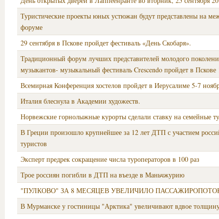
День открытых дверей в Лаппеенранте во вторник, 25 сентября 20
Туристические проекты юных устюжан будут представлены на м
форуме
29 сентября в Пскове пройдет фестиваль «День Скобаря».
Традиционный форум лучших представителей молодого поколени
музыкантов- музыкальный фестиваль Crescendo пройдет в Пскове 
Всемирная Конференция хостелов пройдет в Иерусалиме 5-7 ноябр
Италия блеснула в Академии художеств.
Норвежские горнолыжные курорты сделали ставку на семейные т
В Греции произошло крупнейшее за 12 лет ДТП с участием росс
туристов
Эксперт предрек сокращение числа туроператоров в 100 раз
Трое россиян погибли в ДТП на въезде в Маньчжурию
"ПУЛКОВО" ЗА 8 МЕСЯЦЕВ УВЕЛИЧИЛО ПАССАЖИРОПОТОК
В Мурманске у гостиницы "Арктика" увеличивают вдвое толщину