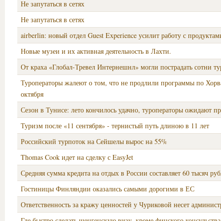
Не запутаться в сетях
Не запутаться в сетях
airberlin: новый отдел Guest Experience усилит работу с продуктам
Новые музеи и их активная деятельность в Лахти.
От краха «Глобал-Тревел Интернешнл» могли пострадать сотни ту
Туроператоры жалеют о том, что не продлили программы по Хорв
октября
Сезон в Тунисе: лето кончилось удачно, туроператоры ожидают п
Туризм после «11 сентября» - тернистый путь длиною в 11 лет
Российский турпоток на Сейшелы вырос на 55%
Thomas Cook идет на сделку с EasyJet
Средняя сумма кредита на отдых в России составляет 60 тысяч ру
Гостиницы Финляндии оказались самыми дорогими в ЕС
Ответственность за кражу ценностей у Чуриковой несет админист
Где быстро сделать шенгенскую визу, кроме финского консульства