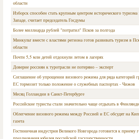
области
Изборск способен стать крупным центром исторического туризма 
Западе, считает председатель Госдумы
Более миллиарда рублей "потратил" Псков за полгода
Минкульт вместе с властями региона готов развивать туризм в Пс
области
Почти 5,5 млн детей отдохнули летом в лагерях
Доверие россиян к туротрасли не потеряно – эксперт
Соглашение об упрощении визового режима для ряда категорий 
ЕС тормозит только положение о служебных паспортах - Чижов
Месяц Голландии в Санкт-Петербурге
Российские туристы стали значительно чаще отдыхать в Финлянд
Облегчение визового режима между Россией и ЕС обсудят на Кипр
газета
Гостиничная индустрия Великого Новгорода готовится к приему г
празднования юбилея российской государственности