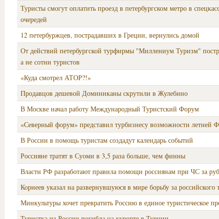
Туристы смогут оплатить проезд в петербургском метро в спецкасс
очередей
12 петербуржцев, пострадавших в Греции, вернулись домой
От действий петербургской турфирмы "Миллениум Туризм" постр
а не сотни туристов
«Куда смотрел АТОР?!»
Продавцов дешевой Доминиканы скрутили в Жулебино
В Москве начал работу Международный Туристский Форум
«Северный форум» представил турбизнесу возможности летней 
В России в помощь туристам создадут календарь событий
Россияне тратят в Суоми в 3,5 раза больше, чем финны
Власти РФ разработают правила помощи россиянам при ЧС за ру
Корнеев указал на развернувшуюся в мире борьбу за российского 
Минкультуры хочет превратить Россию в единое туристическое пр
Туристка из России погибла на курорте в Турции