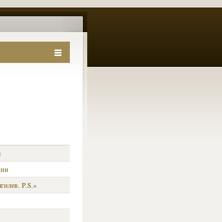
и
ции
гилев. P.S.»