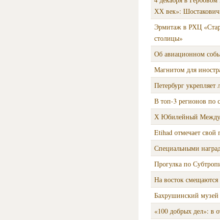
ХХ век»: Шостакович,
Эрмитаж в РХЦ «Стар
столицы»
Об авиационном собы
Магнитом для иностр
Петербург укрепляет 
В топ-3 регионов по
Х Юбилейный Междун
Etihad отмечает свой 
Специальными наград
Прогулка по Субтроп
На восток смещаются
Бахрушинский музей 
«100 добрых дел»: в 