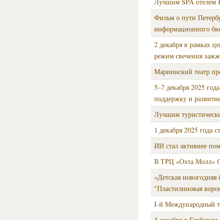
Лучшим SPA отелем Р
Фильм о пути Петербу
информационного бюро
2 декабря в рамках ц
режим свечения зажже
Мариинский театр пр
5–7 декабря 2025 год
поддержку и развитие
Лучшим туристически
1 декабря 2025 года 
ИИ стал активнее пом
В ТРЦ «Охта Молл» С
«Детская новогодняя 
"Пластилиновая воро
I-й Международный т
4 декабря в Гербовом