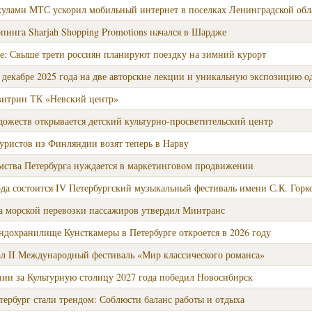
улами МТС ускорил мобильный интернет в поселках Ленинградской обл
инга Sharjah Shopping Promotions начался в Шардже
ие: Свыше трети россиян планируют поездку на зимний курорт
декабре 2025 года на две авторские лекции и уникальную экспозицию о
витрин ТК «Невский центр»
ожеств открывается детский культурно-просветительский центр
уристов из Финляндии возят теперь в Нарву
мства Петербурга нуждается в маркетинговом продвижении
года состоится IV Петербургский музыкальный фестиваль имени С.К. Горк
 морской перевозки пассажиров утвердил Минтранс
ндохранилище Кунсткамеры в Петербурге откроется в 2026 году
ал II Международный фестиваль «Мир классического романса»
нии за Культурную столицу 2027 года победил Новосибирск
етербург стали трендом: Соблюсти баланс работы и отдыха