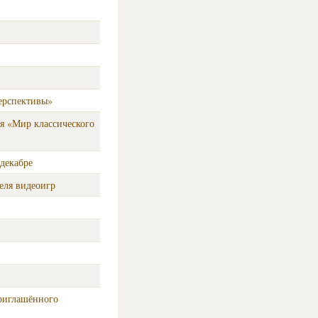
ерспективы»
я «Мир классического
декабре
еля видеоигр
приглашённого