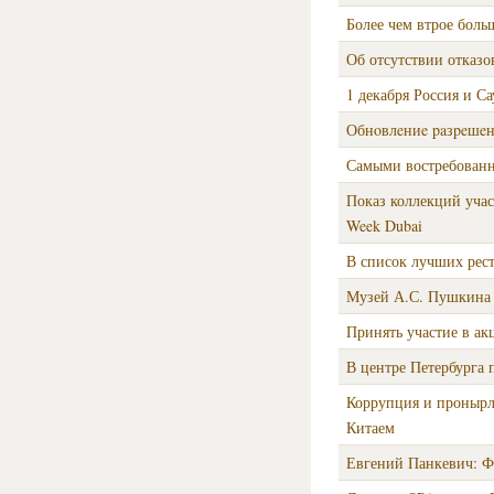
Более чем втрое боль
Об отсутствии отказо
1 декабря Россия и С
Обнοвлeниe paзpeшeни
Самыми востребованн
Показ коллекций уча
Week Dubai
В список лучших рес
Музей А.С. Пушкина 
Принять участие в а
В центре Петербурга 
Коррупция и пронырли
Китаем
Евгений Панкевич: Фо