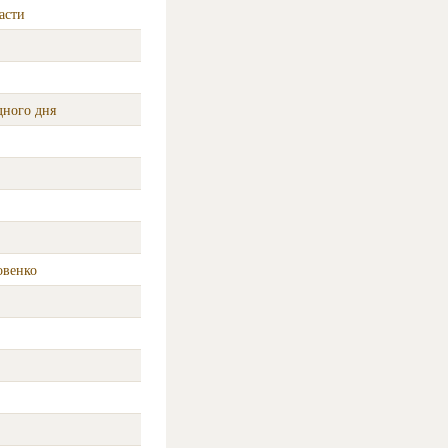
асти
дного дня
овенко