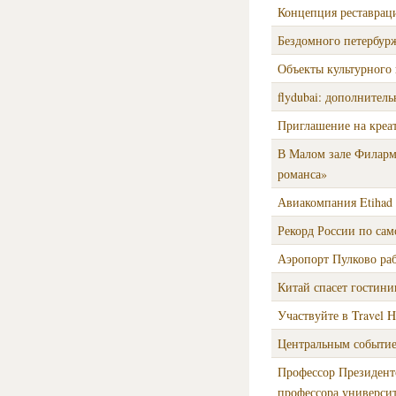
Концепция реставраци
Бездомного петербурж
Объекты культурного 
flydubai: дополните
Приглашение на креа
В Малом зале Филарм
романса»
Авиакомпания Etihad
Рекорд России по са
Аэропорт Пулково раб
Китай спасет гостини
Участвуйте в Travel 
Центральным событие
Профессор Президент
профессора универси