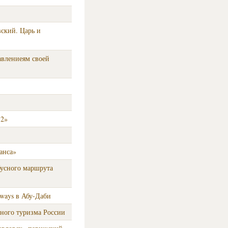
вский. Царь и
авлениеям своей
12»
анса»
бусного маршрута
ways в Абу-Даби
здного туризма России