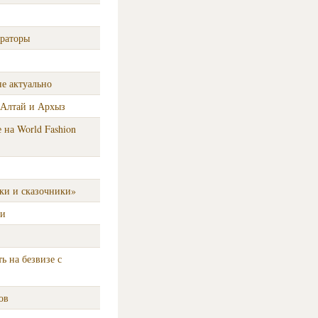
ераторы
е актуально
 Алтай и Архыз
на World Fashion
ки и сказочники»
ии
ь на безвизе с
ов