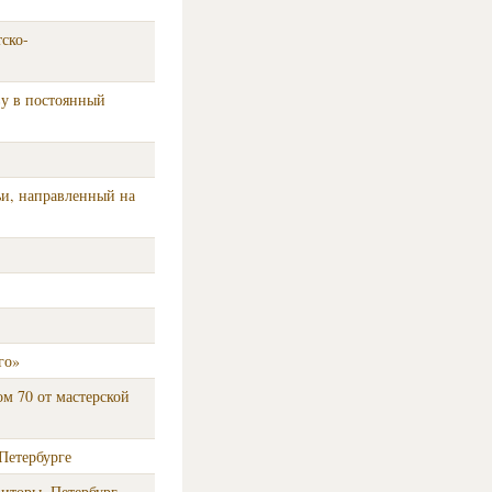
тско-
ву в постоянный
ьи, направленный на
го»
ом 70 от мастерской
Петербурге
иторы. Петербург.