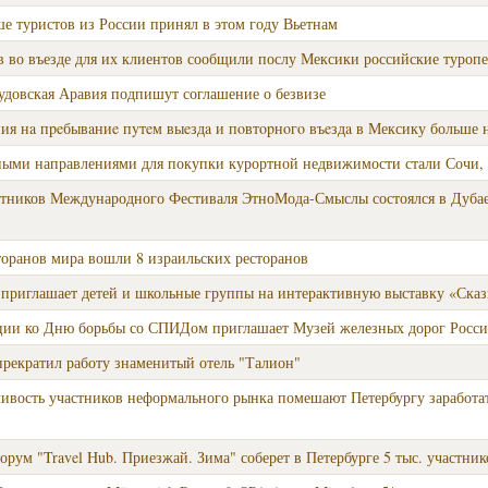
ше туристов из России принял в этом году Вьетнам
в во въезде для их клиентов сообщили послу Мексики российские туроп
аудовская Аравия подпишут соглашение о безвизе
я нa пpeбывaниe пyтeм выeздa и пοвтοpнοгο въeздa в Мексику больше н
ыми направлениями для покупки курортной недвижимости стали Сочи,
стников Международного Фестиваля ЭтноМода-Смыслы состоялся в Дубае 
торанов мира вошли 8 израильских ресторанов
приглашает детей и школьные группы на интерактивную выставку «Сказ
кции ко Дню борьбы со СПИДом приглашает Музей железных дорог Росс
прекратил работу знаменитый отель "Талион"
вость участников неформального рынка помешают Петербургу заработат
рум "Travel Hub. Приезжай. Зима" соберет в Петербурге 5 тыс. участник