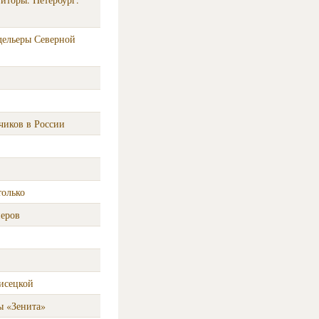
дельеры Северной
чиков в России
только
неров
исецкой
ы «Зенита»