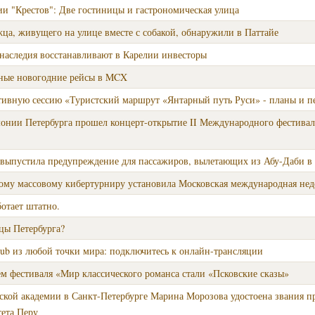
и "Крестов": Две гостиницы и гастрономическая улица
ца, живущего на улице вместе с собакой, обнаружили в Паттайе
наследия восстанавливают в Карелии инвесторы
льные новогодние рейсы в MCX
тивную сессию «Туристский маршрут «Янтарный путь Руси» - планы и п
онии Петербурга прошел концерт-открытие II Международного фестивал
 выпустила предупреждение для пассажиров, вылетающих из Абу-Даби в 
мому массовому кибертурниру установила Московская международная нед
отает штатно.
цы Петербурга?
Hub из любой точки мира: подключитесь к онлайн-трансляции
м фестиваля «Мир классического романса стали «Псковские сказы»
ской академии в Санкт-Петербурге Марина Морозова удостоена звания 
тета Перу