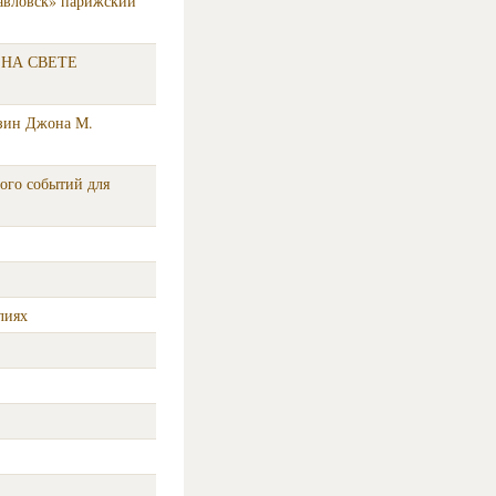
авловск» парижский
Е НА СВЕТЕ
азин Джона М.
го событий для
лиях