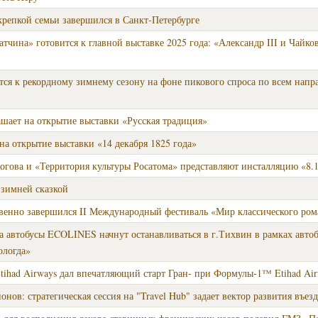
репкой семьи завершился в Санкт-Петербурге
тчина» готовится к главной выставке 2025 года: «Александр III и Чайко
ится к рекордному зимнему сезону на фоне пикового спроса по всем напр
шает на открытие выставки «Русская традиция»
а открытие выставки «14 декабря 1825 года»
огова и «Территория культуры Росатома» представляют инсталляцию «8.
 зимней сказкой
твенно завершился II Международный фестиваль «Мир классического ром
да автобусы ECOLINES начнут останавливаться в г.Тихвин в рамках авто
ологда»
ihad Airways дал впечатляющий старт Гран- при Формулы-1™ Etihad Air
онов: стратегическая сессия на "Travel Hub" задает вектор развития въе