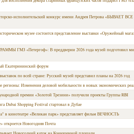
 для восполнения декора старинных французских часов подарил ГМЗ «П
иторско-исполнительский конкурс имени Андрея Петрова «БЫВАЕТ ВС
-историческом музее состоится представление выставки «Оружейный маг
МЫ ГМЗ «Петергоф»: В преддверии 2026 года музей подготовил мно
ый Екатерининский форум
7 выставок по всей стране: Русский музей представил планы на 2026 год
 регионы: Изменения деловой мобильности в новых экономических реа
ународной премии «Золотой Трезини» получили проекты Группы RBI
а Dubai Shopping Festival стартовал в Дубае
а" в кинотеатре «Великан парк» представляет фильм ВЕЧНОСТЬ
е» откроется Новогодняя Почта
крывает Новогодний каток на Конюшенной площади