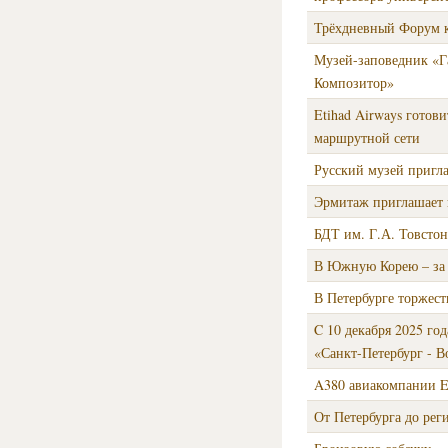
Трёхдневный Форум к
Музей-заповедник «Га
Композитор»
Etihad Airways готов
маршрутной сети
Русский музей пригла
Эрмитаж приглашает н
БДТ им. Г.А. Товстон
В Южную Корею ⁠– за
В Петербурге торжес
C 10 декабря 2025 го
«Санкт-Петербург - В
A380 авиакомпании Et
От Петербурга до реги