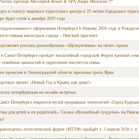
оссии признан Mövenpick Resort & SPA Anapa Miracleon 5*
рга к статусу мирового туристского центра к 25-летию Городского турис
 будет готов в декабре 2025 года
ентрализованного оформления Петербурга к Новому 2026 году и Рождест
тся главная магистраль города – Невский проспект
едставляет россыпь разнообразных «Щелкунчиков» на своих сценах
а в Санкт-Петербурге пройдет масштабный городской Форум крепкой сем
 семейных ценностей и укрепление института семьи.
м проектом в Ленинградской области признана тропа Ярви
стартовал проект «Новый Год в Крыму как дома!»
огать петербуржцам на онлайн-встречах
анкт-Петербурга откроется музей прорывных технологий «Город Будуще
ёлка для детей и их родителей». Сказка «Волшебный сундучок» на Невск
на"
ранспортно-логистический форум (МТЛФ) пройдёт 1–3 апреля 2026 г. в 
 зале Эрмитажа состоится концерт фестиваля Горковенко «Великие композ