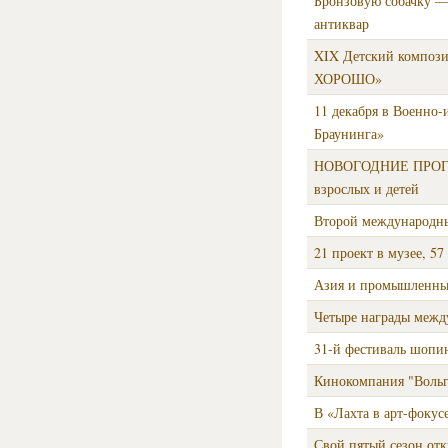
Бронзовую собачку —
антиквар
XIX Детский композ
ХОРОШО»
11 декабря в Военно
Браунинга»
НОВОГОДНИЕ ПРОГРАМ
взрослых и детей
Второй международн
21 проект в музее, 5
Азия и промышленные
Четыре награды межд
31-й фестиваль шопинг
Кинокомпания "Вольг
В «Лахта в арт-фокус
Свой пятый сезон от