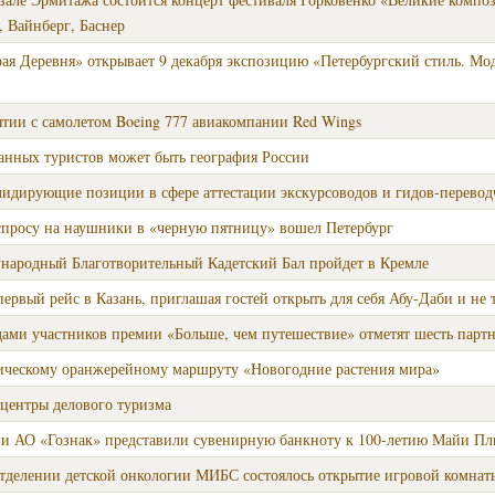
 Вайнберг, Баснер
ая Деревня» открывает 9 декабря экспозицию «Петербургский стиль. Мо
тии с самолетом Boeing 777 авиакомпании Red Wings
анных туристов может быть география России
лидирующие позиции в сфере аттестации экскурсоводов и гидов-перевод
 спросу на наушники в «черную пятницу» вошел Петербург
ародный Благотворительный Кадетский Бал пройдет в Кремле
первый рейс в Казань, приглашая гостей открыть для себя Абу-Даби и не 
ами участников премии «Больше, чем путешествие» отметят шесть парт
ическому оранжерейному маршруту «Новогодние растения мира»
 центры делового туризма
и АО «Гознак» представили сувенирную банкноту к 100-летию Майи Пл
отделении детской онкологии МИБС состоялось открытие игровой комнат