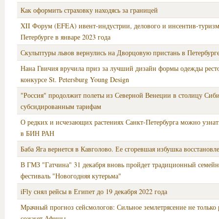
Как оформить страховку находясь за границей
XII Форум (EFEA) ивент-индустрии, делового и инсентив-туризм
Петербурге в январе 2023 года
Скульптуры львов вернулись на Дворцовую пристань в Петербург
Нана Гвичия вручила приз за лучший дизайн формы одежды рест
конкурсе St. Petersburg Young Design
"Россия" продолжит полеты из Северной Венеции в столицу Сиб
субсидированным тарифам
О редких и исчезающих растениях Санкт-Петербурга можно узнат
в БИН РАН
Баба Яга вернется в Кавголово. Ее сгоревшая избушка восстановл
В ГМЗ "Гатчина" 31 декабря вновь пройдет традиционный семей
фестиваль "Новогодняя кутерьма"
iFly снял рейсы в Египет до 19 декабря 2022 года
Мрачный прогноз сейсмологов: Сильное землетрясение не только 
сожжет Афины