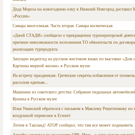
Деда Мороза на новогоднюю елку в Нижний Новгород доставил М
«России»
Самара многоликая. Часть вторая. Самара космическая
«Джей СТАДИ» сообщило о прекращении туроператорской деятел
причине невозможности исполнения ТО обязательств по договор
реализации турпродукта
Запущен видеогид на русском жестовом языке по выставке «Дом и
Картины мирной жизни» в Русском музее
На встречу праздникам: Греческие секреты избавления от похмелья
рассолом единым...
Машинки из советского детства: Собрание педальных автомобиле
Кунина в Русском музее
Илья Уманский обратился с письмом к Максиму Решетникову по 
воздушной перевозки в Египет
Летим в Таиланд! АТОР сообщил, что там все может подешеветь
Автобус следовал по указаниям GPS: Итог - у него снесло крышу!