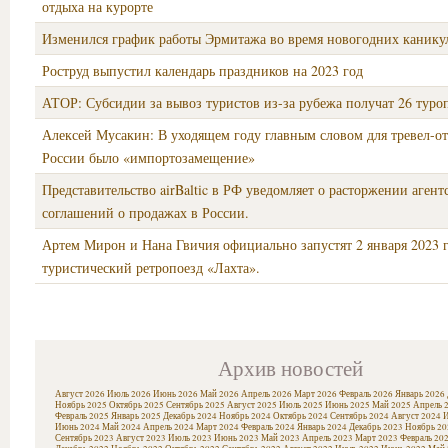
отдыха на курорте
Изменился график работы Эрмитажа во время новогодних канику
Роструд выпустил календарь праздников на 2023 год
АТОР: Субсидии за вывоз туристов из-за рубежа получат 26 туро
Алексей Мусакин: В уходящем году главным словом для тревел-от
России было «импортозамещение»
Представительство airBaltic в РФ уведомляет о расторжении агент
соглашений о продажах в России.
Артем Мирон и Нана Гвичия официально запустят 2 января 2023 
туристический ретропоезд «Лахта».
Архив новостей
Август 2026
Июль 2026
Июнь 2026
Май 2026
Апрель 2026
Март 2026
Февраль 2026
Январь 2026
Ноябрь 2025
Октябрь 2025
Сентябрь 2025
Август 2025
Июль 2025
Июнь 2025
Май 2025
Апрель 
Февраль 2025
Январь 2025
Декабрь 2024
Ноябрь 2024
Октябрь 2024
Сентябрь 2024
Август 2024
И
Июнь 2024
Май 2024
Апрель 2024
Март 2024
Февраль 2024
Январь 2024
Декабрь 2023
Ноябрь 20
Сентябрь 2023
Август 2023
Июль 2023
Июнь 2023
Май 2023
Апрель 2023
Март 2023
Февраль 20