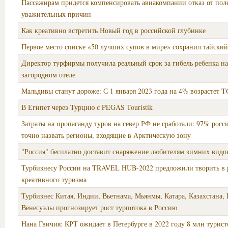
Пассажирам придется компенсировать авиакомпании отказ от поле
уважительных причин
Как креативно встретить Новый год в российской глубинке
Первое место списке «50 лучших супов в мире» сохранил тайски
Директор турфирмы получила реальный срок за гибель ребенка на
загородном отеле
Мальдивы станут дороже: С 1 января 2023 года на 4% возрастет 
В Египет через Турцию с PEGAS Touristik
Затраты на пропаганду туров на север РФ не сработали: 97% росс
точно назвать регионы, входящие в Арктическую зону
"Россия" бесплатно доставит снаряжение любителям зимних видо
Турбизнесу России на TRAVEL HUB-2022 предложили творить в 
креативного туризма
Турбизнес Китая, Индии, Вьетнама, Мьянмы, Катара, Казахстана,
Венесуэлы прогнозирует рост турпотока в Россию
Нана Гвичия: КРТ ожидает в Петербурге в 2022 году 8 млн турист