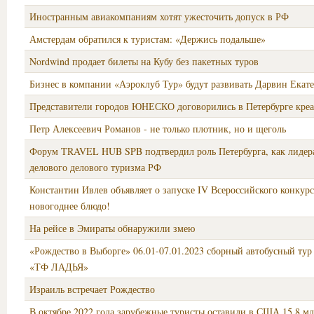
Иностранным авиакомпаниям хотят ужесточить допуск в РФ
Амстердам обратился к туристам: «Держись подальше»
Nordwind продает билеты на Кубу без пакетных туров
Бизнес в компании «Аэроклуб Тур» будут развивать Дарвин Екат
Представители городов ЮНЕСКО договорились в Петербурге креа
Петр Алексеевич Романов - не только плотник, но и щеголь
Форум TRAVEL HUB SPB подтвердил роль Петербурга, как лидера
делового делового туризма РФ
Константин Ивлев объявляет о запуске IV Всероссийского конкурс
новогоднее блюдо!
На рейсе в Эмираты обнаружили змею
«Рождество в Выборге» 06.01-07.01.2023 сборный автобусный ту
«ТФ ЛАДЬЯ»
Израиль встречает Рождество
В октябре 2022 года зарубежные туристы оставили в США 15,8 мл