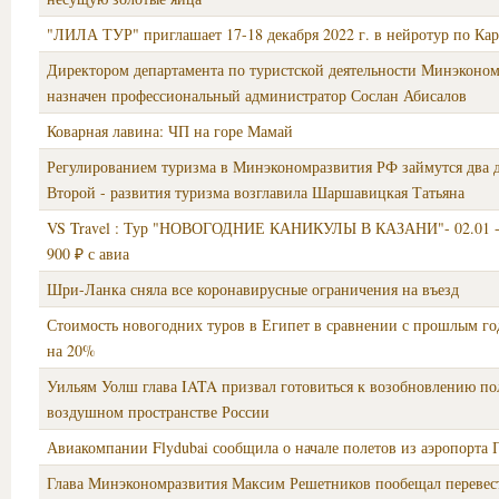
"ЛИЛА ТУР" приглашает 17-18 декабря 2022 г. в нейротур по Ка
Директором департамента по туристской деятельности Минэконо
назначен профессиональный администратор Сослан Абисалов
Коварная лавина: ЧП на горе Мамай
Регулированием туризма в Минэкономразвития РФ займутся два д
Второй - развития туризма возглавила Шаршавицкая Татьяна
VS Travel : Тур "НОВОГОДНИЕ КАНИКУЛЫ В КАЗАНИ"- 02.01 - 
900 ₽ с авиа
Шри-Ланка сняла все коронавирусные ограничения на въезд
Стоимость новогодних туров в Египет в сравнении с прошлым го
на 20%
Уильям Уолш глава IATA призвал готовиться к возобновлению по
воздушном пространстве России
Авиакомпании Flydubai сообщила о начале полетов из аэропорта 
Глава Минэкономразвития Максим Решетников пообещал перевес