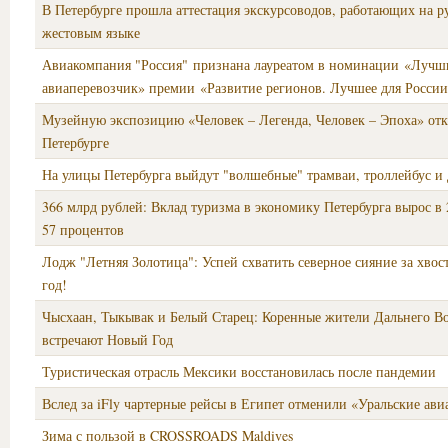
В Петербурге прошла аттестация экскурсоводов, работающих на р
жестовым языке
Авиакомпания "Россия" признана лауреатом в номинации «Лучш
авиаперевозчик» премии «Развитие регионов. Лучшее для Росси
Музейную экспозицию «Человек – Легенда, Человек – Эпоха» от
Петербурге
На улицы Петербурга выйдут "волшебные" трамваи, троллейбус и
366 млрд рублей: Вклад туризма в экономику Петербурга вырос в 
57 процентов
Лодж "Летняя Золотица": Успей схватить северное сияние за хвос
год!
Чысхаан, Тыкывак и Белый Старец: Коренные жители Дальнего В
встречают Новый Год
Туристическая отрасль Мексики восстановилась после пандемии
Вслед за iFly чартерные рейсы в Египет отменили «Уральские ав
Зима с пользой в CROSSROADS Maldives