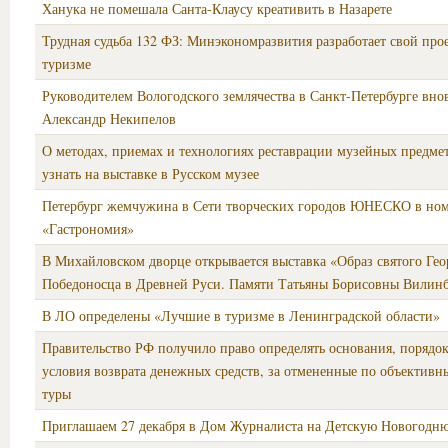
Ханука не помешала Санта-Клаусу креативить в Назарете
Трудная судьба 132 ФЗ: Минэкономразвития разработает свой прое
туризме
Руководителем Вологодского землячества в Санкт-Петербурге вно
Александр Некипелов
О методах, приемах и технологиях реставрации музейных предм
узнать на выставке в Русском музее
Петербург жемчужина в Сети творческих городов ЮНЕСКО в но
«Гастрономия»
В Михайловском дворце открывается выставка «Образ святого Гео
Победоносца в Древней Руси. Памяти Татьяны Борисовны Вилинб
В ЛО определены «Лучшие в туризме в Ленинградской области»
Правительство РФ получило право определять основания, порядок
условия возврата денежных средств, за отмененные по объектив
туры
Приглашаем 27 декабря в Дом Журналиста на Детскую Новогодн