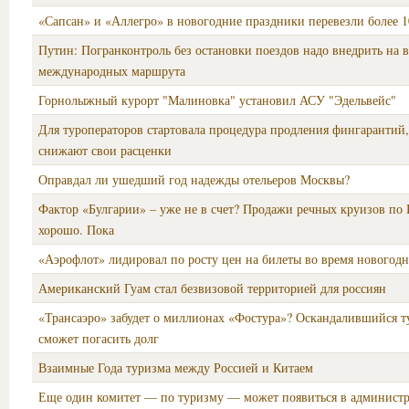
«Сапсан» и «Аллегро» в новогодние праздники перевезли более 1
Путин: Погранконтроль без остановки поездов надо внедрить на в
международных маршрута
Горнолыжный курорт "Малиновка" установил АСУ "Эдельвейс"
Для туроператоров стартовала процедура продления фингарантий
снижают свои расценки
Оправдал ли ушедший год надежды отельеров Москвы?
Фактор «Булгарии» – уже не в счет? Продажи речных круизов по 
хорошо. Пока
«Аэрофлот» лидировал по росту цен на билеты во время новогод
Американский Гуам стал безвизовой территорией для россиян
«Трансаэро» забудет о миллионах «Фостура»? Оскандалившийся т
сможет погасить долг
Взаимные Года туризма между Россией и Китаем
Еще один комитет — по туризму — может появиться в админист