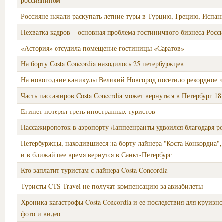
россиянином
Россияне начали раскупать летние туры в Турцию, Грецию, Испа
Нехватка кадров – основная проблема гостиничного бизнеса Росс
«Астория» отсудила помещение гостиницы «Саратов»
На борту Costa Concordia находилось 25 петербуржцев
На новогодние каникулы Великий Новгород посетило рекордное ч
Часть пассажиров Costa Concordia может вернуться в Петербург 18
Египет потерял треть иностранных туристов
Пассажиропоток в аэропорту Лаппеенранты удвоился благодаря р
Петербуржцы, находившиеся на борту лайнера "Коста Конкордиа",
и в ближайшее время вернутся в Санкт-Петербург
Кто заплатит туристам с лайнера Costa Concordia
Туристы CTS Travel не получат компенсацию за авиабилеты
Хроника катастрофы Costa Concordia и ее последствия для круизн
фото и видео