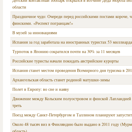
Детский контактный зоопарк открылся в вотчине Деда Мороза Во
области
Праздничное чудо: Очереди перед российскими постами короче, ч
финскими. «Респект погранцам!»
В музей за инновациями
Испания за год заработала на иностранных туристах 53 миллиарда
Турпоток в Японию сократился почти на 30% за 11 месяцев
Российские туристы начали покидать австрийские курорты
Испания станет местом проведения Всемирного дня туризма в 201
Архангельская область станет родиной матушки-зимы
Полет в Европу: во сне и наяву
Движение между Кольским полуостровом и финской Лапландией 
треть
Поезд между Санкт-Петербургом и Таллином планируют запустить
Около 48 тысяч виз в Финляндию было выдано в 2011 году (Мурм
область)