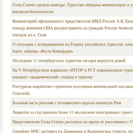
Costa Cruises сделала выводы: Туристам обещаны компенсации и 
контроля безопасности
Комментарий официального представителя МИД России А.К.Лук
поводу решения США распространить на граждан России безвиз
поездок на о. Гуам
О ситуации с возвращением на Родину российских туристов, нах
борту лайнера «Коста Конкордия»
Последние 11 петербургских туристов сегодня вернутся домой
На V Петербургском воркшопе АНТОР и РСТ национальные тури
покажут «академический» подход к туризму
Ростуризм выработает стратегию получения компенсаций пассаж
Concordia
Большая часть россиян с итальянского круиза покинула Рим
Хорватия за год приняла более 11 миллионов иностранных турист
Представителю Costa Cruises досталось на орехи от россиянина с C
Спецборт МЧС доставил из Доминики в Калининград туриста, п