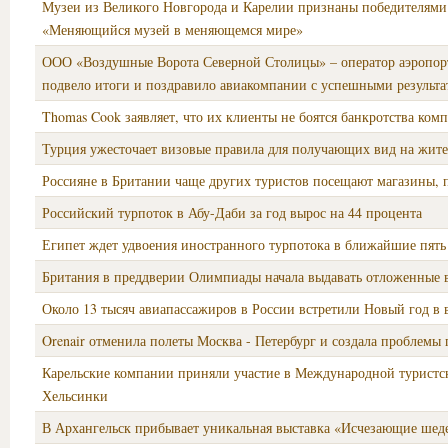
Музеи из Великого Новгорода и Карелии признаны победителями
«Меняющийся музей в меняющемся мире»
ООО «Воздушные Ворота Северной Столицы» – оператор аэропор
подвело итоги и поздравило авиакомпании с успешными результа
Thomas Cook заявляет, что их клиенты не боятся банкротства ком
Турция ужесточает визовые правила для получающих вид на жите
Россияне в Британии чаще других туристов посещают магазины, 
Российский турпоток в Абу-Даби за год вырос на 44 процента
Египет ждет удвоения иностранного турпотока в ближайшие пять
Британия в преддверии Олимпиады начала выдавать отложенные 
Около 13 тысяч авиапассажиров в России встретили Новый год в 
Orenair отменила полеты Москва - Петербург и создала проблемы
Карельские компании приняли участие в Международной туристск
Хельсинки
В Архангельск прибывает уникальная выставка «Исчезающие шед