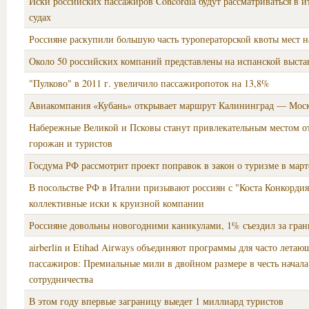
Иски российских пассажиров Concordia будут рассматриваться в и
судах
Россияне раскупили большую часть туроператорской квоты мест н
Около 50 российских компаний представлены на испанской выст
"Пулково" в 2011 г. увеличило пассажиропоток на 13,8%
Авиакомпания «Кубань» открывает маршрут Калининград — Москв
Набережные Великой и Псковы станут привлекательным местом о
горожан и туристов
Госдума РФ рассмотрит проект поправок в закон о туризме в март
В посольстве РФ в Италии призывают россиян с "Коста Конкордия
коллективные иски к круизной компании
Россияне довольны новогодними каникулами, 1% съездил за гр
airberlin и Etihad Airways объединяют программы для часто летаю
пассажиров: Премиальные мили в двойном размере в честь начала
сотрудничества
В этом году впервые заграницу выедет 1 миллиард туристов