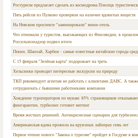
Ростуризм предлагает сделать из космодрома Плесецк туристичес
Пять рейсов из Пулково проверяли на наличие ядовитых веществ
На Невском проспекте "заминировали" мини-отель
Что отнимали у туристов, выезжающих из Финляндии, в прошлом
Россельхознадзор подвел итоги
Пекин, Шанхай, Харбин - самые известные китайские города сред
С 15 февраля "Зелёная карта" подорожает на треть
Хельсинки проводит интересные экскурсии на природу
ТКП рекомендует агентам не работать с клиентами ДАВС. А такж
сотрудничать с бывшими работниками компании
Хождение туроператоров по мукам: 85% страховщиков отказываю
фингарантии, турбизнес готовит митинг
Время жестких решений. Антикризисные сценарии для турбизнес
Американская вдова прожила на круизных лайнерах семь лет
Первое чтение нового "Закона о туризме" пройдет в Госдуме в ко