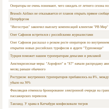
Операторы не очень понимают, чего ожидать от летнего сезона п
Brussels Airlines не отказывается от планов открыть прямое сообщ
Петербургом
"Ингосстрах" закончил выплату компенсаций клиентам "РВ Мир"
Олег Сафонов встретился с российскими журналистами
Олег Сафонов рассказал о резком росте операторов по внутреннем
открытии новых российских турофисов и аудите "Турпомощи"
Турция поможет нашим туроператорам деньгами и рекламой
Анктикризисные меры: "Аэрофлот" и "S7" начали распродажу ави
месяц раньше обычного
Ростуризм: внутренних туроператоров прибавилось на 8%, межд
убыло на 30%
Финляндия отменила бронирование электронной очереди на гран
пассажирских перевозок
Таиланд. У храма в Катчабури конфисковали тигров