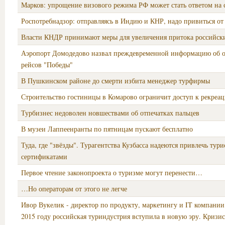
Марков: упрощение визового режима РФ может стать ответом на
Роспотребнадзор: отправляясь в Индию и КНР, надо привиться от
Власти КНДР принимают меры для увеличения притока российск
Аэропорт Домодедово назвал преждевременной информацию об 
рейсов "Победы"
В Пушкинском районе до смерти избита менеджер турфирмы
Строительство гостиницы в Комарово ограничит доступ к рекреа
Турбизнес недоволен новшествами об отпечатках пальцев
В музеи Лаппеенранты по пятницам пускают бесплатно
Туда, где "звёзды". Турагентства Кузбасса надеются привлечь тури
сертификатами
Первое чтение законопроекта о туризме могут перенести…
…Но операторам от этого не легче
Ивор Вукелик - директор по продукту, маркетингу и IT компании 
2015 году российская туриндустрия вступила в новую эру. Кризис