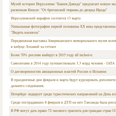
Музей истории Иерусалима "Башня Давида" предлагает новую эк
раскопкам Кишле: "От британской тюрьмы до дворца Ирода"
Иерусалимский марафон состоится 13 марта
Уникальные фотографии первой половины ХХ века представлены 
"Видеть насквозь"
Передвижная выставка Американского мемориального музея холок
в кибуце Лохамей ха-геттаот
Более 70% россиян выберут в 2015 году all inclusive
Самолетами в 2014 году путешествовали 3,3 млрд человек - IATA
О договоренностях авиационных властей России и Испании
В праздничные дни февраля и марта будут курсировать дополните
дальнего следования.
Петербург лидирует среди туристических направлений на День 
Среди пострадавших 8 февраля в ДТП на юге Таиланда была росс
В РФ могут дать право 72-часового транзита для граждан-стран 