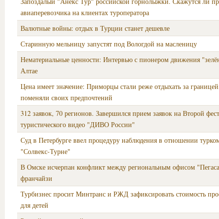
Запоздалый "Анекс Тур" российской горнолыжки. Скажутся ли п
авиаперевозчика на клиентах туроператора
Валютные войны: отдых в Турции станет дешевле
Старинную мельницу запустят под Вологдой на масленицу
Нематериальные ценности: Интервью с пионером движения "зелё
Алтае
Цена имеет значение: Приморцы стали реже отдыхать за границей
поменяли своих предпочтений
312 заявок, 70 регионов. Завершился прием заявок на Второй фес
туристического видео "ДИВО России"
Суд в Петербурге ввел процедуру наблюдения в отношении турк
"Солвекс-Турне"
В Омске исчерпан конфликт между региональным офисом "Пегас
франчайзи
Турбизнес просит Минтранс и РЖД зафиксировать стоимость про
для детей