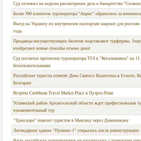
Суд отложил на неделю рассмотрение дела о банкротстве "Солвек
Более 300 клиентов туроператора "Акрис" обратились за компенс
Въезд на Украину по внутренним паспортам закроют для россиян 
года.
Продавцы несуществующих билетов подставляют турфирмы. Зл
изобретают новые способы отъема денег
Суд посчитал претензии туроператора TUI к "Когалымавиа" на 11
безосновательными
Российские туристы отметят День Святого Валентина в Египте, В
Болгарии
Встреча Caribbean Travel Market Place в Пуэрто-Рико
Устьянский район Архангельской области ждет профессионалов ту
ознакомительный тур
"Трансаэро" повезет туристов в Мексику через Доминикану
Легендарное здание "Пулково-1" открылось после реконструкции
Часть российских туроператоров не рассчиталась с турецкими отел