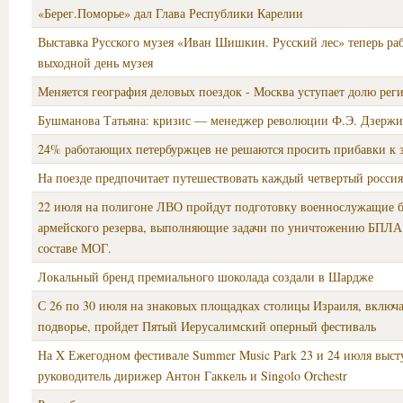
«Берег.Поморье» дал Глава Республики Карелии
Выставка Русского музея «Иван Шишкин. Русский лес» теперь раб
выходной день музея
Меняется география деловых поездок - Москва уступает долю рег
Бушманова Татьяна: кризис — менеджер революции Ф.Э. Дзерж
24% работающих петербуржцев не решаются просить прибавки к 
На поезде предпочитает путешествовать каждый четвертый росси
22 июля на полигоне ЛВО пройдут подготовку военнослужащие б
армейского резерва, выполняющие задачи по уничтожению БПЛА
составе МОГ.
Локальный бренд премиального шоколада создали в Шардже
С 26 по 30 июля на знаковых площадках столицы Израиля, включа
подворье, пройдет Пятый Иерусалимский оперный фестиваль
На X Ежегодном фестивале Summer Music Park 23 и 24 июля выст
руководитель дирижер Антон Гаккель и Singolo Orchestr