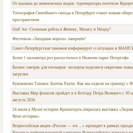
От шалаша до живописных видов: туроператоры посетили Курор
Типография Святейшего синода в Петербурге станет новым обще
пространством
Gulf Air: Cезонные рейсы в Женеву, Малагу и Ниццу!
Фестиваль «Западные ворота» завершён!
Санкт-Петербургская таможня информирует о ситуации в МАПП 
Более 1 километра роз распустилось в Нижнем парке Петергофа
Бизнес-завтрак для отельеров: эксперты поделятся секретами пов
загрузки
Бушманова Татьяна: Балтик Ралли. Как мы ездили на границу с 
Выставка Мир флоксов пройдет в в Ботсаду Петра Великого с 30 
августа 2026
24 июля в Музее истории Кронштадта открылась выставка «Ледок
Вехи истории»
Всероссийская акция «Россия — это ...» проходит в рамках празд
России и информационной кампании Всероссийского конкурса на