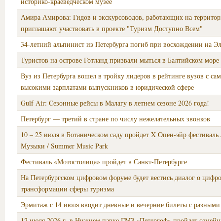
историко-краеведческом музее
Амира Амирова: Гидов и экскурсоводов, работающих на террито
приглашают участвовать в проекте "Туризм Доступно Всем"
34-летний альпинист из Петербурга погиб при восхождении на Э
Туристов на острове Готланд призвали мыться в Балтийском море
Вуз из Петербурга вошел в тройку лидеров в рейтинге вузов с са
высокими зарплатами выпускников в юридической сфере
Gulf Air: Cезонные рейсы в Малагу в летнем сезоне 2026 года!
Петербург — третий в стране по числу нежелательных звонков
10 – 25 июля в Ботаническом саду пройдет X Опен-эйр фестиваль
Музыки / Summer Music Park
Фестиваль «Мотостолица» пройдет в Санкт‑Петербурге
На Петербургском цифровом форуме будет вестись диалог о цифр
трансформации сферы туризма
Эрмитаж с 14 июля вводит дневные и вечерние билеты с разными
12 июля 2026 г. в Нижнем парке ГМЗ «Петергоф» пройдет семей