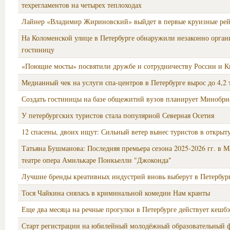
техрегламентов на четырех теплоходах
Лайнер «Владимир Жириновский» выйдет в первые круизные рей
На Коломенской улице в Петербурге обнаружили незаконно орга
гостиницу
«Поющие мосты» посвятили дружбе и сотрудничеству России и К
Медианный чек на услуги спа-центров в Петербурге вырос до 4,2 
Создать гостиницы на базе общежитий вузов планирует Минобрн
У петербургских туристов стала популярной Северная Осетия
12 спасены, двоих ищут: Сильный ветер вынес туристов в открыт
Татьяна Бушманова: Последняя премьера сезона 2025-2026 гг. в 
театре опера Амилькаре Понкьелли "Джоконда"
Лучшие бренды креативных индустрий вновь выберут в Петербур
Тося Чайкина снялась в криминальной комедии Нам кранты
Еще два месяца на речные прогулки в Петербурге действует кешб
Старт регистрации на юбилейный молодёжный образовательный 