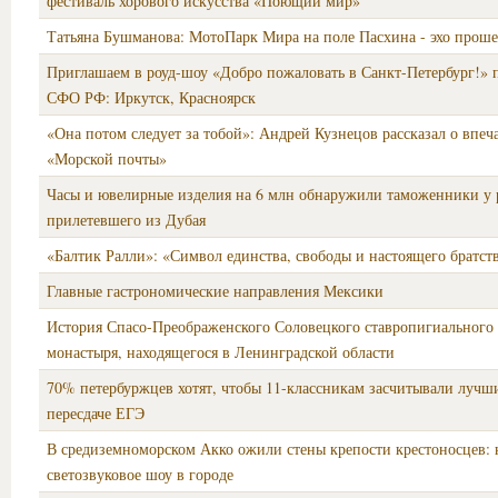
фестиваль хорового искусства «Поющий мир»
Татьяна Бушманова: МотоПарк Мира на поле Пасхина - эхо прош
Приглашаем в роуд-шоу «Добро пожаловать в Санкт-Петербург!» 
СФО РФ: Иркутск, Красноярск
«Она потом следует за тобой»: Андрей Кузнецов рассказал о впеч
«Морской почты»
Часы и ювелирные изделия на 6 млн обнаружили таможенники у 
прилетевшего из Дубая
«Балтик Ралли»: «Символ единства, свободы и настоящего братст
Главные гастрономические направления Мексики
История Спасо-Преображенского Соловецкого ставропигиального
монастыря, находящегося в Ленинградской области
70% петербуржцев хотят, чтобы 11-классникам засчитывали лучш
пересдаче ЕГЭ
В средиземноморском Акко ожили стены крепости крестоносцев: 
светозвуковое шоу в городе