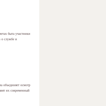
метах быта участники
в о службе и
ма объединяет осмотр
авят их современный