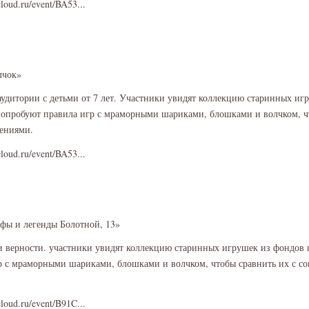
cloud.ru/event/BA53...
лчок»
аудитории с детьми от 7 лет. Участники увидят коллекцию старинных иг
попробуют правила игр с мраморными шариками, блошками и волчком, ч
ениями.
cloud.ru/event/BA53...
фы и легенды Болотной, 13»
 верности. участники увидят коллекцию старинных игрушек из фондов ц
р с мраморными шариками, блошками и волчком, чтобы сравнить их с с
cloud.ru/event/B91C...