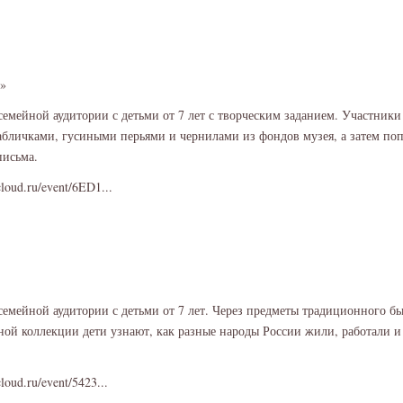
у»
семейной аудитории с детьми от 7 лет с творческим заданием. Участники
абличками, гусиными перьями и чернилами из фондов музея, а затем по
письма.
cloud.ru/event/6ED1...
семейной аудитории с детьми от 7 лет. Через предметы традиционного б
ой коллекции дети узнают, как разные народы России жили, работали и
cloud.ru/event/5423...