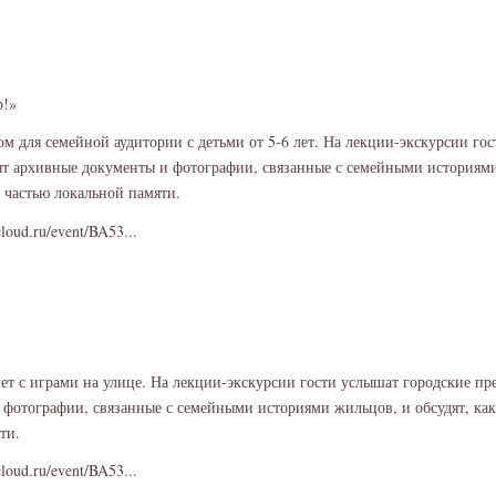
р!»
сом для семейной аудитории с детьми от 5-6 лет. На лекции-экскурсии го
ят архивные документы и фотографии, связанные с семейными историями
я частью локальной памяти.
cloud.ru/event/BA53...
 лет с играми на улице. На лекции-экскурсии гости услышат городские пр
фотографии, связанные с семейными историями жильцов, и обсудят, как
ти.
cloud.ru/event/BA53...