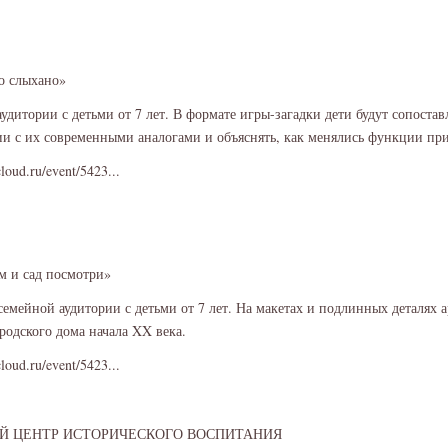
то слыхано»
удитории с детьми от 7 лет. В формате игры-загадки дети будут сопоста
ии с их современными аналогами и объяснять, как менялись функции п
cloud.ru/event/5423...
м и сад посмотри»
семейной аудитории с детьми от 7 лет. На макетах и подлинных деталях 
ородского дома начала XX века.
cloud.ru/event/5423...
Й ЦЕНТР ИСТОРИЧЕСКОГО ВОСПИТАНИЯ