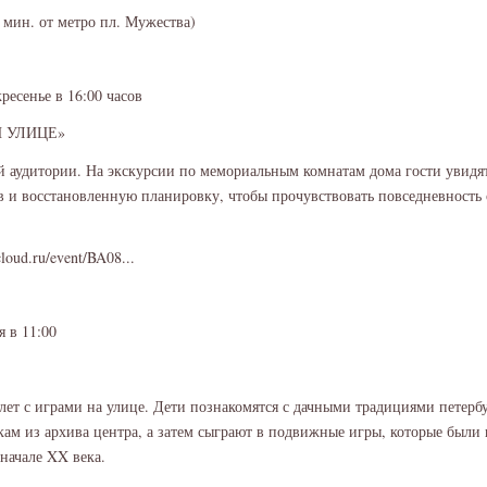
15 мин. от метро пл. Мужества)
ресенье в 16:00 часов
 УЛИЦЕ»
ой аудитории. На экскурсии по мемориальным комнатам дома гости увид
в и восстановленную планировку, чтобы прочувствовать повседневность 
cloud.ru/event/BA08...
я в 11:00
7 лет с играми на улице. Дети познакомятся с дачными традициями петер
ам из архива центра, а затем сыграют в подвижные игры, которые были
 начале XX века.