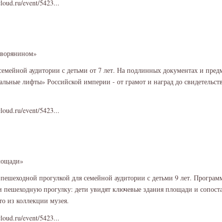
cloud.ru/event/5423...
 дворянином»
семейной аудитории с детьми от 7 лет. На подлинных документах и пред
альные лифты» Российской империи - от грамот и наград до свидетельст
cloud.ru/event/5423...
лощади»
пешеходной прогулкой для семейной аудитории с детьми 9 лет. Програм
и пешеходную прогулку: дети увидят ключевые здания площади и сопост
о из коллекции музея.
cloud.ru/event/5423...