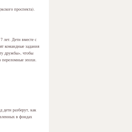
ркского проспекта).
7 лет. Дети вместе с
ят командные задания
ту дружбы», чтобы
в переломные эпохи.
д дети разберут, как
авленных в фондах