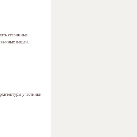
влять старинные
ривычных вещей.
архитектуры участники