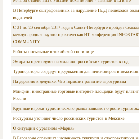
Речь об отмене виз с Россией пока не идет - заявили в Египте
В Петербурге оштрафованных за нарушение ПДД пешеходов боль
водителей
C 21 по 23 сентября 2017 года в Санкт-Петербурге пройдет Седьма
международная научно-практическая ИТ-конференция INFOSTA
COMMUNITY
Роботы-посыльные в токийской гостинице
Эмираты претендуют на миллион российских туристов в год
Туроператоры создадут предложения для пенсионеров в межсезон
На деревню к дедушке. Что тормозит развитие агротуризма
Минфин: иностранные торговые интернет-площадки будут плати
России
Крупные игроки туристического рынка заявляют о росте турпоток
Ростуризм уточняет число российских туристов в Мексике
О ситуации с ураганом «Мария»
В Барселоне ограничат численность тургрупп и откорректируют 