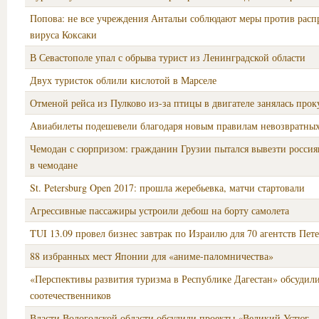
Попова: не все учреждения Антальи соблюдают меры против расп
вируса Коксаки
В Севастополе упал с обрыва турист из Ленинградской области
Двух туристок облили кислотой в Марселе
Отменой рейса из Пулково из-за птицы в двигателе занялась прок
Авиабилеты подешевели благодаря новым правилам невозвратны
Чемодан с сюрпризом: гражданин Грузии пытался вывезти росси
в чемодане
St. Petersburg Open 2017: прошла жеребьевка, матчи стартовали
Агрессивные пассажиры устроили дебош на борту самолета
TUI 13.09 провел бизнес завтрак по Израилю для 70 агентств Пет
88 избранных мест Японии для «аниме-паломничества»
«Перспективы развития туризма в Республике Дагестан» обсудил
соотечественников
Власти Вологодской области обсудили проекты «Великий Устюг –