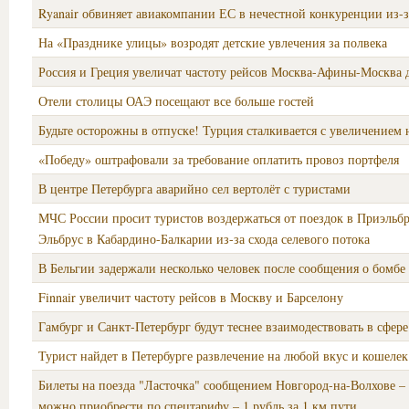
Ryanair обвиняет авиакомпании ЕС в нечестной конкуренции из-за
На «Празднике улицы» возродят детские увлечения за полвека
Россия и Греция увеличат частоту рейсов Москва-Афины-Москва 
Отели столицы ОАЭ посещают все больше гостей
Будьте осторожны в отпуске! Турция сталкивается с увеличением
«Победу» оштрафовали за требование оплатить провоз портфеля
В центре Петербурга аварийно сел вертолёт с туристами
МЧС России просит туристов воздержаться от поездок в Приэльбр
Эльбрус в Кабардино-Балкарии из-за схода селевого потока
В Бельгии задержали несколько человек после сообщения о бомбе 
Finnair увеличит частоту рейсов в Москву и Барселону
Гамбург и Санкт-Петербург будут теснее взаимодествовать в сфер
Турист найдет в Петербурге развлечение на любой вкус и кошелек
Билеты на поезда "Ласточка" сообщением Новгород-на-Волхове –
можно приобрести по спецтарифу – 1 рубль за 1 км пути