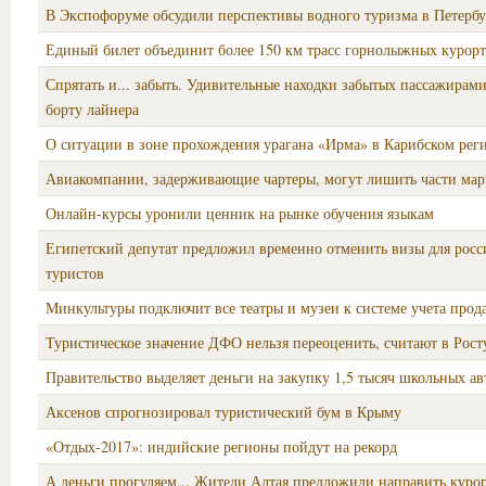
В Экспофоруме обсудили перспективы водного туризма в Петербу
Единый билет объединит более 150 км трасс горнолыжных курор
Спрятать и... забыть. Удивительные находки забытых пассажирам
борту лайнера
О ситуации в зоне прохождения урагана «Ирма» в Карибском рег
Авиакомпании, задерживающие чартеры, могут лишить части ма
Онлайн-курсы уронили ценник на рынке обучения языкам
Египетский депутат предложил временно отменить визы для рос
туристов
Минкультуры подключит все театры и музеи к системе учета прод
Туристическое значение ДФО нельзя переоценить, считают в Рос
Правительство выделяет деньги на закупку 1,5 тысяч школьных ав
Аксенов спрогнозировал туристический бум в Крыму
«Отдых-2017»: индийские регионы пойдут на рекорд
А деньги прогуляем... Жители Алтая предложили направить куро