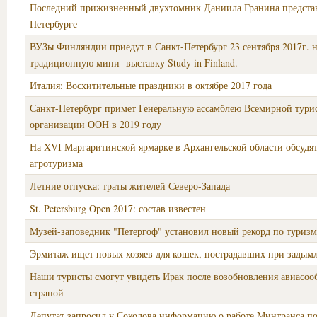
Последний прижизненный двухтомник Даниила Гранина предста
Петербурге
ВУЗы Финляндии приедут в Санкт-Петербург 23 сентября 2017г. 
традиционную мини- выставку Study in Finland.
Италия: Восхитительные праздники в октябре 2017 года
Санкт-Петербург примет Генеральную ассамблею Всемирной тури
организации ООН в 2019 году
На XVI Маргаритинской ярмарке в Архангельской области обсудят
агротуризма
Летние отпуска: траты жителей Северо-Запада
St. Petersburg Open 2017: состав известен
Музей-заповедник "Петергоф" установил новый рекорд по туриз
Эрмитаж ищет новых хозяев для кошек, пострадавших при задымл
Наши туристы смогут увидеть Ирак после возобновления авиасоо
страной
Депутат запросил у Соколова информацию о работе Минтранса п