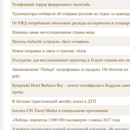
Телефонный террор федерального масштаба
Туроператоры сообщили об отправке россиян на отдых за границу
От РЖД потребовали обосновать расходы на перевозки в плацкар
Названы самые негостеприимные страны мира
Пилоты Airberlin устроили «бунт отчаяния»
Новые поправки в закон о туризме: обзор
Ростуризм: для восстановления турпотока в Египет отмены виз н
Авиакомпания "Победа" оштрафована за продажу 196 билетов на
рейс
Kempinski Hotel Barbaros Bay - золото сентябрьского Бодрума сам
пробы
В Анталье туристический автобус попал в ДТП
Inwetex-CIS Travel Market в специальном приложении
«Победа» перевезла 3 000 000 пассажиров с начала 2017 года
Аэрофлот организовал второй кулинарный поединок «На высоте»