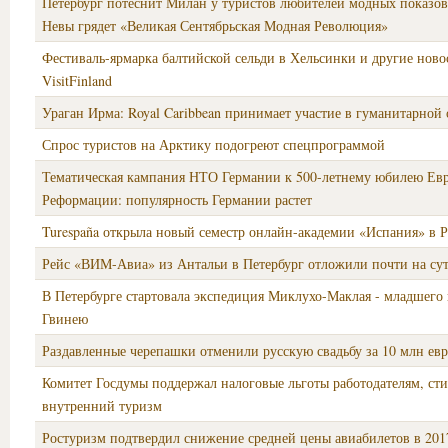
Петербург потеснит Милан у туристов любителей модных показов.
Невы грядет «Великая Сентябрьская Модная Революция»
Фестиваль-ярмарка балтийской сельди в Хельсинки и другие ново
VisitFinland
Ураган Ирма: Royal Caribbean принимает участие в гуманитарной
Спрос туристов на Арктику подогреют спецпрограммой
Тематическая кампания НТО Германии к 500-летнему юбилею Ев
Реформации: популярность Германии растет
Turespaña открыла новый семестр онлайн-академии «Испания» в 
Рейс «ВИМ-Авиа» из Антальи в Петербург отложили почти на су
В Петербурге стартовала экспедиция Миклухо-Маклая - младшего
Гвинею
Раздавленные черепашки отменили русскую свадьбу за 10 млн ев
Комитет Госдумы поддержал налоговые льготы работодателям, с
внутренний туризм
Ростуризм подтвердил снижение средней цены авиабилетов в 201