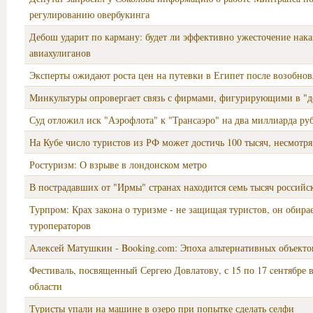
регулированию овербукинга
Дебош ударит по карману: будет ли эффективно ужесточение нака
авиахулиганов
Эксперты ожидают роста цен на путевки в Египет после возобнов
Минкультуры опровергает связь с фирмами, фигурирующими в "д
Суд отложил иск "Аэрофлота" к "Трансаэро" на два миллиарда ру
На Кубе число туристов из РФ может достичь 100 тысяч, несмотр
Ростуризм: О взрыве в лондонском метро
В пострадавших от "Ирмы" странах находится семь тысяч российс
Турпром: Крах закона о туризме - не защищая туристов, он обира
туроператоров
Алексей Матушкин - Bоoking.com: Эпоха альтернативных объект
Фестиваль, посвященный Сергею Довлатову, с 15 по 17 cентябре 
области
Туристы упали на машине в озеро при попытке сделать селфи