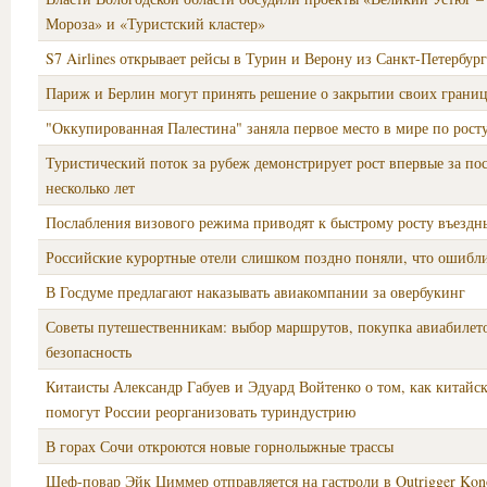
Мороза» и «Туристский кластер»
S7 Airlines открывает рейсы в Турин и Верону из Санкт-Петербург
Париж и Берлин могут принять решение о закрытии своих грани
"Оккупированная Палестина" заняла первое место в мире по рост
Туристический поток за рубеж демонстрирует рост впервые за по
несколько лет
Послабления визового режима приводят к быстрому росту въездн
Российские курортные отели слишком поздно поняли, что ошибли
В Госдуме предлагают наказывать авиакомпании за овербукинг
Советы путешественникам: выбор маршрутов, покупка авиабилето
безопасность
Китаисты Александр Габуев и Эдуард Войтенко о том, как китайс
помогут России реорганизовать туриндустрию
В горах Сочи откроются новые горнолыжные трассы
Шеф-повар Эйк Циммер отправляется на гастроли в Outrigger Kono