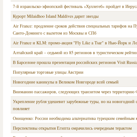
7-й израильско-эфиопский фестиваль «Хуллегеб» пройдет в Иеру
Курорт Milaidhoo Island Maldives дарит звезды
Air France: продление сроков действия специальных тарифов на П
Санто-Доминго с вылетом из Москвы и СПб
Air France и KLM: промо-акция "Fly Like a Tsar" в Нью-Йорк и Л
Алтайский край – седьмой из 85 регионов в туристическом рейти
В Барселоне прошла презентация российских регионов Visit Russi
Популярные торговые улицы Австрии
Новогодние каникулы в Великом Новгороде всей семьей
Вниманию пассажиров, следующих транзитом через территорию
Укрепление рубля удешевит зарубежные туры, но на новогодний 
повлияет
Онищенко: России необходима альтернатива турецким семейным 
Перспективы открытия Египта омрачились очередным терактом