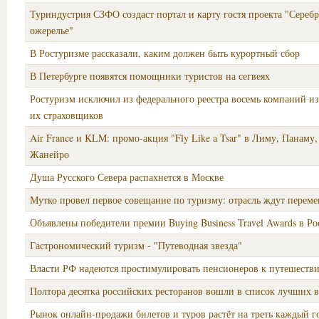
Туриндустрия СЗФО создаст портал и карту гостя проекта "Сереб
ожерелье"
В Ростуризме рассказали, каким должен быть курортный сбор
В Петербурге появятся помощники туристов на сегвеях
Ростуризм исключил из федерального реестра восемь компаний из
их страховщиков
Air France и KLM: промо-акция "Fly Like a Tsar" в Лиму, Панаму,
Жанейро
Душа Русского Севера распахнется в Москве
Мутко провел первое совещание по туризму: отрасль ждут перем
Объявлены победители премии Buying Business Travel Awards в Р
Гастрономический туризм - "Путеводная звезда"
Власти РФ надеются простимулировать пенсионеров к путешеств
Полтора десятка российских ресторанов вошли в список лучших 
Рынок онлайн-продажи билетов и туров растёт на треть каждый г