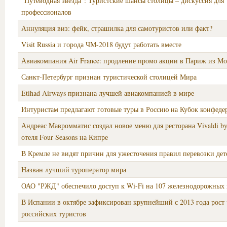
"Путеводная звезда": Туристские шансы столицы – дискуссия для
профессионалов
Аннуляция виз: фейк, страшилка для самотуристов или факт?
Visit Russia и города ЧМ-2018 будут работать вместе
Авиакомпания Air France: продление промо акции в Париж из М
Санкт-Петербург признан туристической столицей Мира
Etihad Airways признана лучшей авиакомпанией в мире
Интуристам предлагают готовые туры в Россию на Кубок конфеде
Андреас Мавромматис создал новое меню для ресторана Vivaldi b
отеля Four Seasons на Кипре
В Кремле не видят причин для ужесточения правил перевозки дет
Назван лучший туроператор мира
ОАО "РЖД" обеспечило доступ к Wi-Fi на 107 железнодорожных 
В Испании в октябре зафиксирован крупнейший с 2013 года рост 
российских туристов