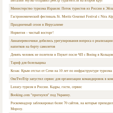
Виталий Мутко отправил реестр турагентств на второй круг
Министерство туризма Израиля: Поток туристов из России в Эйл
Гастрономический фестиваль St. Moritz Gourmet Festival с Nira Alp
Праздничный сезон в Иерусалиме
Норвегия – чистый восторг!
Авиаперевозчики добились урегулирования вопроса о реализаци
напитков на борту самолетов
Девять человек не полетели в Пхукет после ЧП с Boeing в Кольцо
Тариф для болельщика
Козак: Крым отстал от Сочи на 10 лет по инфраструктуре туризма
OneTwoTrip запустил сервис для организации командировок в ко
Luxury-туризм в России. Кадры, гости, сервис
Booking.com "прогнулся" под Украину.
Роскомнадзор заблокировал более 70 сайтов, на которые приходи
Морозу.