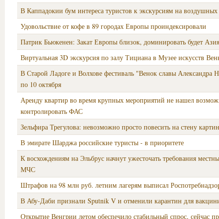
В Каппадокии бум интереса туристов к экскурсиям на воздушных
Удовольствие от кофе в 89 городах Европы проиндексировали
Патрик Бьюкенен: Закат Европы близок, доминировать будет Ази
Виртуальная 3D экскурсия по залу Тициана в Музее искусств Вен
В Старой Ладоге и Волхове фестиваль "Венок славы Александра Н
по 10 октября
Аренду квартир во время крупных мероприятий не нашел возмо
контролировать ФАС
Зельфира Трегулова: невозможно просто повесить на стену карти
В эмирате Шарджа российские туристы - в приоритете
К восхождениям на Эльбрус начнут ужесточать требования местны
МЧС
Штрафов на 98 млн руб. летним лагерям выписал Роспотребнадзо
В Абу-Даби признали Sputnik V и отменили карантин для вакци
Открытие Венгрии летом обеспечило стабильный спрос, сейчас п