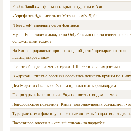
Phuket Sandbox - флагман открытия туризма в Азии
«Аэрофлот» будет летать из Москвы в Абу-Даби
"Петергоф" завершит сезон фонтанов
Музеи Вены завели аккаунт на OnlyFans для показа известных кар
обнаженными телами
На Кипре приравняли привитых одной дозой препарата от корона
невакцинированным
Роспотребнадзор изменил сроки ПЦР-тестирования россиян
В «другой Египет»: россияне бросились покупать круизы по Нилу
Дед Мороз из Великого Устюга привился от коронавируса
Гастротуры в Калининград. Вкусно поесть с видом на море
Неподобающее поведение. Какие правонарушения совершают тур
Турецкие отели фиксируют почти ажиотажный спрос вплоть до н
Пассажиров внесли в «черный список» за чарджбек