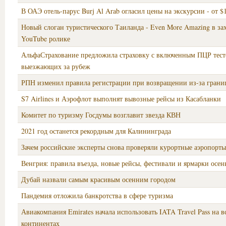
В ОАЭ отель-парус Burj Al Arab огласил цены на экскурсии - от $
Новый слоган туристического Таиланда - Even More Amazing в з
YouTube ролике
АльфаСтрахование предложила страховку с включенным ПЦР тест
выезжающих за рубеж
РПН изменил правила регистрации при возвращении из-за гран
S7 Airlines и Аэрофлот выполнят вывозные рейсы из Касабланки
Комитет по туризму Госдумы возглавит звезда КВН
2021 год останется рекордным для Калининграда
Зачем российские эксперты снова проверяли курортные аэропорт
Венгрия: правила въезда, новые рейсы, фестивали и ярмарки осе
Дубай назвали самым красивым осенним городом
Пандемия отложила банкротства в сфере туризма
Авиакомпания Emirates начала использовать IATA Travel Pass на в
континентах