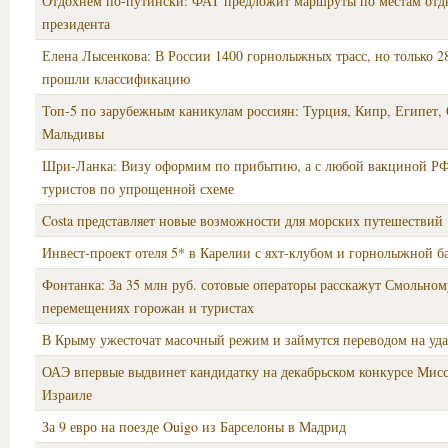
Отдохнем по-путински: ФАТ предложит маршруты по местам отд
президента
Елена Лысенкова: В России 1400 горнолыжных трасс, но только 2
прошли классификацию
Топ-5 по зарубежным каникулам россиян: Турция, Кипр, Египет,
Мальдивы
Шри-Ланка: Визу оформим по прибытию, а с любой вакциной Р
туристов по упрощенной схеме
Costa представляет новые возможности для морских путешествий
Инвест-проект отеля 5* в Карелии с яхт-клубом и горнолыжной б
Фонтанка: За 35 млн руб. сотовые операторы расскажут Смольном
перемещениях горожан и туристах
В Крыму ужесточат масочный режим и займутся переводом на уд
ОАЭ впервые выдвинет кандидатку на декабрьском конкурсе Мисс
Израиле
За 9 евро на поезде Ouigo из Барселоны в Мадрид