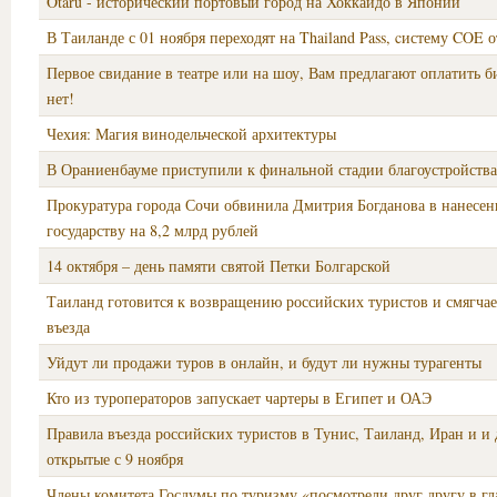
Otaru - исторический портовый город на Хоккайдо в Японии
В Таиланде с 01 ноября переходят на Thailand Pass, cистему COE 
Первое свидание в театре или на шоу, Вам предлагают оплатить б
нет!
Чехия: Магия винодельческой архитектуры
В Ораниенбауме приступили к финальной стадии благоустройства
Прокуратура города Сочи обвинила Дмитрия Богданова в нанесе
государству на 8,2 млрд рублей
14 октября – день памяти святой Петки Болгарской
Таиланд готовится к возвращению российских туристов и смягчае
въезда
Уйдут ли продажи туров в онлайн, и будут ли нужны турагенты
Кто из туроператоров запускает чартеры в Египет и ОАЭ
Правила въезда российских туристов в Тунис, Таиланд, Иран и и 
открытые с 9 ноября
Члены комитета Госдумы по туризму «посмотрели друг другу в гл