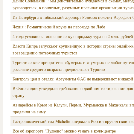
Денис Соломахин: "Мы действительно нуждаемся в схемах, мето
руководствах, в понятных, разумных правилах организации тури
Из Петербурга в тобольский аэропорт Ремезов полетит Аэрофлот 
Чехия : Романтический круиз на пароходе по Лабе
4 года условно за мошенническую продажу тура на 2 млн. рублей
Власти Кипра запускают крупнейшую в истории страны онлайн-
возвращению потерянных туристов
Туристические приоритеты: «бумеры» и «зумеры» не любят путеш
россияне среднего возраста предпочитают Турцию
Контроль цен в отелях: Аргументы ФАС не выдерживают никакой
В Финляндии утвердили требование о двойном тестировании для
страну
Авиарейсы в Крым из Калуги, Перми, Мурманска и Махачкалы в
продлили на зиму
Гастрономический гид Michelin впервые в России вручил свои зв
Все об аэропорте "Пулково" можно узнать в колл-центре