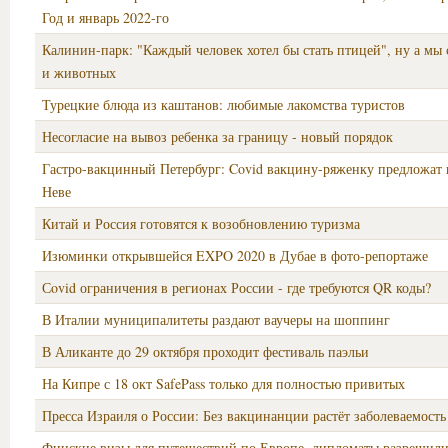
Год и январь 2022-го
Калинин-парк: "Каждый человек хотел бы стать птицей", ну а мы
и животных
Турецкие блюда из каштанов: любимые лакомства туристов
Несогласие на вывоз ребенка за границу - новый порядок
Гастро-вакцинный Петербург: Covid вакцину-ряженку предложат 
Неве
Китай и Россия готовятся к возобновлению туризма
Изюминки открывшейся EXPO 2020 в Дубае в фото-репортаже
Сovid ограничения в регионах России - где требуются QR коды?
В Италии муниципалитеты раздают ваучеры на шоппинг
В Аликанте до 29 октября проходит фестиваль паэльи
На Кипре с 18 окт SafePass только для полностью привитых
Пресса Израиля о России: Без вакцинанции растёт заболеваемость
Финские визы для путешествий по Европе, дипломаты разрешили