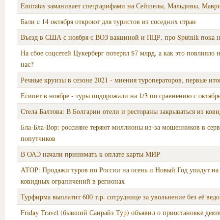
Emirates заманивает спецтарифами на Сейшелы, Мальдивы, Мавр
Бали c 14 октября откроют для туристов из соседних стран
Въезд в США с ноября с ВОЗ вакциной и ПЦР, про Sputnik пока н
На сбое соцсетей Цукерберг потерял $7 млрд, а как это повлияло 
нас?
Речные круизы в сезоне 2021 - мнения туроператоров, первые ито
Египет в ноябре - туры подорожали на 1/3 по сравнению с октябр
Стела Балтова: В Болгарии отели и рестораны закрываться из кови
Бла-Бла-Вор: россияне теряют миллионы из-за мошенников в сер
попутчиков
В ОАЭ начали принимать к оплате карты МИР
АТОР: Продажи туров по России на осень и Новый Год упадут на
ковидных ограничений в регионах
Турфирма выплатит 600 т.р. сотруднице за увольнение без её вед
Friday Travel (бывший Санрайз Тур) объявил о приостановке деят