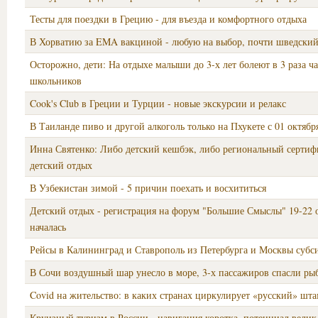
Тесты для поездки в Грецию - для въезда и комфортного отдыха
В Хорватию за EMA вакциной - любую на выбор, почти шведский
Осторожно, дети: На отдыхе малыши до 3-х лет болеют в 3 раза ч
школьников
Cook's Club в Греции и Турции - новые экскурсии и релакс
В Таиланде пиво и другой алкоголь только на Пхукете с 01 октябр
Инна Святенко: Либо детский кешбэк, либо региональный сертиф
детский отдых
В Узбекистан зимой - 5 причин поехать и восхититься
Детский отдых - регистрация на форум "Большие Смыслы" 19-22 
началась
Рейсы в Калининград и Ставрополь из Петербурга и Москвы суб
В Сочи воздушный шар унесло в море, 3-х пассажиров спасли ры
Covid на жительство: в каких странах циркулирует «русский» шт
Круизный туризм в России - навигация коротка, потенциал велик