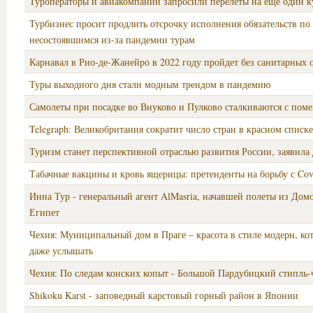
Туроператоры и авиакомпании запросили перелеты на еще один к
Турбизнес просит продлить отсрочку исполнения обязательств по
несостоявшимся из-за пандемии турам
Карнавал в Рио-де-Жанейро в 2022 году пройдет без санитарных
Туры выходного дня стали модным трендом в пандемию
Самолеты при посадке во Внуково и Пулково сталкиваются с пом
Telegraph: Великобритания сократит число стран в красном списке
Туризм станет перспективной отраслью развития России, заявила
Табачные вакцины и кровь ящерицы: претенденты на борьбу с Cov
Инна Тур - генеральный агент AlMasria, начавшей полеты из Дом
Египет
Чехия: Муниципальный дом в Праге – красота в стиле модерн, к
даже услышать
Чехия: По следам конских копыт - Большой Пардубицкий стипль-
Shikoku Karst - заповедный карстовый горный район в Японии