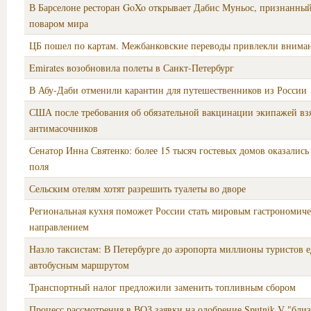
В Барселоне ресторан GoXo открывает Дабис Муньос, признанн
поваром мира
ЦБ пошел по картам. Межбанковские переводы привлекли вниман
Emirates возобновила полеты в Санкт-Петербург
В Абу-Даби отменили карантин для путешественников из России
США после требования об обязательной вакцинации экипажей взя
антимасочников
Сенатор Инна Святенко: более 15 тысяч гостевых домов оказались
поля
Сельским отелям хотят разрешить туалеты во дворе
Региональная кухня поможет России стать мировым гастрономич
направлением
Назло таксистам: В Петербурге до аэропорта миллионы туристов 
автобусным маршрутом
Транспортный налог предложили заменить топливным сбором
Процесс рассмотрения в ВОЗ заявки на одобрение Sputnik V "близ