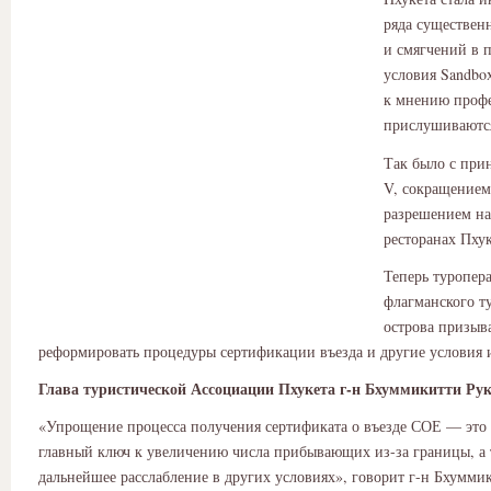
ряда существен
и смягчений в 
условия Sandbox
к мнению проф
прислушиваютс
Так было с при
V, сокращением
разрешением на
ресторанах Пхук
Теперь туропер
флагманского т
острова призыв
реформировать процедуры сертификации въезда и другие условия 
Глава туристической Ассоциации Пхукета г-н Бхуммикитти Ру
«Упрощение процесса получения сертификата о въезде СОЕ — это
главный ключ к увеличению числа прибывающих из-за границы, а
дальнейшее расслабление в других условиях», говорит г-н Бхумми