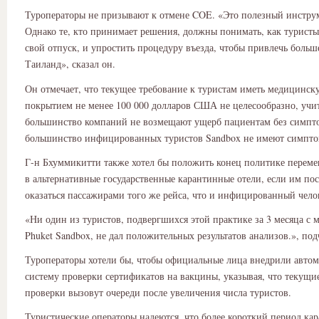
Туроператоры не призывают к отмене COE. «Это полезный инстру
Однако те, кто принимает решения, должны понимать, как турист
свой отпуск, и упростить процедуру въезда, чтобы привлечь больш
Таиланд», сказал он.
Он отмечает, что текущее требование к туристам иметь медицинску
покрытием не менее 100 000 долларов США не целесообразно, учит
большинство компаний не возмещают ущерб пациентам без симпто
большинство инфицированных туристов Sandbox не имеют симпто
Г-н Бхуммикитти также хотел бы положить конец политике перем
в альтернативные государственные карантинные отели, если им по
оказаться пассажирами того же рейса, что и инфицированный чело
«Ни один из туристов, подвергшихся этой практике за 3 месяца с 
Phuket Sandbox, не дал положительных результатов анализов.», под
Туроператоры хотели бы, чтобы официальные лица внедрили авто
систему проверки сертификатов на вакцины, указывая, что текущи
проверки вызовут очереди после увеличения числа туристов.
Туристические операторы надеются, что более короткий период ка