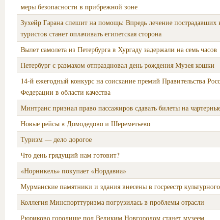
меры безопасности в прибрежной зоне
Зухейр Гарана спешит на помощь: Впредь лечение пострадавших
туристов станет оплачивать египетская сторона
Вылет самолета из Петербурга в Хургаду задержали на семь часов
Петербург с размахом отпраздновал день рождения Музея кошки
14-й ежегодный конкурс на соискание премий Правительства Рос
Федерации в области качества
Минтранс признал право пассажиров сдавать билеты на чартерны
Новые рейсы в Домодедово и Шереметьево
Туризм — дело дорогое
Что день грядущий нам готовит?
«Норникель» покупает «Нордавиа»
Мурманские памятники и здания внесены в госреестр культурного
Коллегия Минспорттуризма погрузилась в проблемы отрасли
Рюриково городище под Великим Новгородом станет музеем