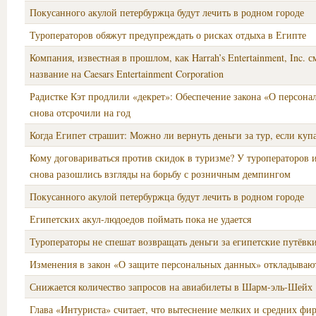
Покусанного акулой петербуржца будут лечить в родном городе
Туроператоров обяжут предупреждать о рисках отдыха в Египте
Компания, известная в прошлом, как Harrah’s Entertainment, Inc. 
название на Caesars Entertainment Corporation
Радистке Кэт продлили «декрет»: Обеспечение закона «О персон
снова отсрочили на год
Когда Египет страшит: Можно ли вернуть деньги за тур, если купа
Кому договариваться против скидок в туризме? У туроператоров и
снова разошлись взгляды на борьбу с розничным демпингом
Покусанного акулой петербуржца будут лечить в родном городе
Египетских акул-людоедов поймать пока не удается
Туроператоры не спешат возвращать деньги за египетские путёвк
Изменения в закон «О защите персональных данных» откладывают
Снижается количество запросов на авиабилеты в Шарм-эль-Шейх
Глава «Интуриста» считает, что вытеснение мелких и средних фир