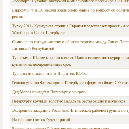
Аэропорт "Пулково" обслужил 8-миллионного пассажира в 2010 г
Баррозу: РФ и ЕС нашли взаимопонимание по вопросу об облегч
режима
Турку 2011- Культурная столица Европы представляет проект «Acc
Wrestling» в Санкт-Петербурге
Семинар по сотрудничеству в области туризма между Санкт-Пете
Литовской Республикой
Туристам в Шарме море по колено: Пляжи египетского курорта за
купания на неопределенный срок
Туристы отказываются от Шарм эль Шейха
Генконсульство Финляндии в Петербурге оформило более 700 тыс.
Дед Мороз приедет в Петербург с зайцами
Петербургу вручили золотую медаль за реставрацию памятников
Экстренное заседание Российско-Египетской рабочей группы по 
На границе список будет строгий
Евросоюз поставил РФ четыре условия для отмены виз