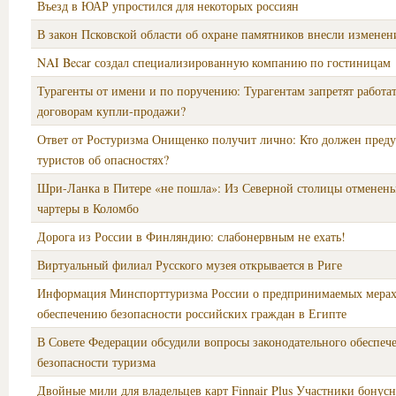
Въезд в ЮАР упростился для некоторых россиян
В закон Псковской области об охране памятников внесли изменен
NAI Becar создал специализированную компанию по гостиницам
Турагенты от имени и по поручению: Турагентам запретят работат
договорам купли-продажи?
Ответ от Ростуризма Онищенко получит лично: Кто должен пред
туристов об опасностях?
Шри-Ланка в Питере «не пошла»: Из Северной столицы отменен
чартеры в Коломбо
Дорога из России в Финляндию: слабонервным не ехать!
Виртуальный филиал Русского музея открывается в Риге
Информация Минспорттуризма России о предпринимаемых мерах
обеспечению безопасности российских граждан в Египте
В Совете Федерации обсудили вопросы законодательного обеспеч
безопасности туризма
Двойные мили для владельцев карт Finnair Plus Участники бону