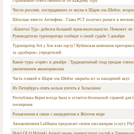
страхование ответственности по каждому туру
Число россиян, пострадавших от акулы в Шарм-эль-Шейхе, возрос
Шпилько вместо Антюфева : Глава РСТ получил рычаги в московс
«Капитал Тур» добился большей привлекательности. Поможет ли 
Руководители туроператора сообщат о своей судьбе 3 декабря
Туроператор Sol y Son взял паузу? Кубинская компания притормоз
за «разборок» учредителей
Какие туры «горят» в декабре : Традиционный спад продаж совпал
увеличением авиаперевозки
Часть пляжей в Шарм-эль-Шейхе закрыты из-за нападений акул
Из Петербурга опять нельзя улететь в Хельсинки
Республика Корея всегда была и остается безопасной страной для
посещения
Разъяснения в связи с инцидентом в Жёлтом море
Авиакомпания Lufthansa предлагает своим пассажирам услугу Fly
Hotel GLO Helsinki Airport вновь приветствует гостей в Терминале