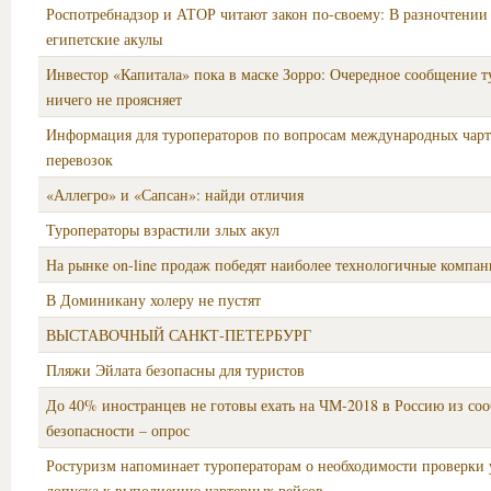
Роспотребнадзор и АТОР читают закон по-своему: В разночтении
египетские акулы
Инвестор «Капитала» пока в маске Зорро: Очередное сообщение т
ничего не проясняет
Информация для туроператоров по вопросам международных чар
перевозок
«Аллегро» и «Сапсан»: найди отличия
Туроператоры взрастили злых акул
На рынке on-line продаж победят наиболее технологичные компа
В Доминикану холеру не пустят
ВЫСТАВОЧНЫЙ САНКТ-ПЕТЕРБУРГ
Пляжи Эйлата безопасны для туристов
До 40% иностранцев не готовы ехать на ЧМ-2018 в Россию из со
безопасности – опрос
Ростуризм напоминает туроператорам о необходимости проверки 
допуска к выполнению чартерных рейсов