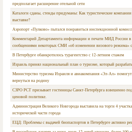
предполагает расширение отельной сети
Каталоги сданы, стенды придуманы: Как туристические компании 
выставке?
Аэропорт «Пулково» пытался понравиться инспекционной коми
Комментарий Департамента информации и печати МИД России в 
сообщениями некоторых СМИ «об изменении визового режима» 
В Петербурге обанкротилось турагентство с 12-летним стажем
Израиль принял национальный план о туризме, который разрабаты
Министерство туризма Израиля и авиакомпания «Эл-Ал» помогут
вернуться на родину
СЗРО РСТ призывает гостиницы Санкт-Петербурга взвешенно по
ценовой политике.
Администрация Великого Новгорода выставила на торги 4 участка
исторической части города
ЕЦД: Проблемы с выдачей биопаспортов в Петербурге активно р
В российских лагерях за июнь-июль 12 детей утонули, более 100 о