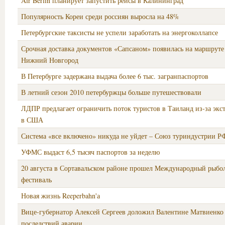
Air Berlin планирует запустить рейсы в Калининград
Популярность Кореи среди россиян выросла на 48%
Петербургские таксисты не успели заработать на энергоколлапсе
Срочная доставка документов «Сапсаном» появилась на маршруте
Нижний Новгород
В Петербурге задержана выдача более 6 тыс. загранпаспортов
В летний сезон 2010 петербуржцы больше путешествовали
ЛДПР предлагает ограничить поток туристов в Таиланд из-за экс
в США
Система «все включено» никуда не уйдет – Союз туриндустрии Р
УФМС выдаст 6,5 тысяч паспортов за неделю
20 августа в Сортавальском районе прошел Международный рыб
фестиваль
Новая жизнь Reeperbahn'а
Вице-губернатор Алексей Сергеев доложил Валентине Матвиенко
последствий аварии