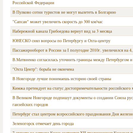
Российской Федерации
В Пулково сотни туристов не могут вылететь в Болгарию
"Сапсан" может увеличить скорость до 300 км/час
Набережной канала Грибоедова вернут вид за 3 месяца
ЮНЕСКО снял вопросы по Петербургу и Охта-центру
Пассажирооборот в России за I полугодие 2010г. увеличился на 4
В.Матвиенко согласилась уточнить границы между Петербургом и
"Охта Центр": борьба не окончена
В Новгороде лучше понимаешь историю своей страны
Кимжа претендует на статус достопримечательности российского 
В Великом Новгороде подпишут документы о создании Союза ру
ганзейских городов
Петербург стал центром всероссийского празднования Дня желез
Зеленогорск отмечает день города
7 августа на острове Кижи состоится XII традиционная Кижская р