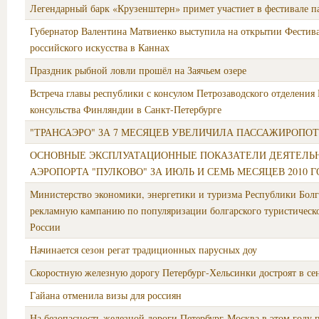
Легендарный барк «Крузенштерн» примет участиет в фестивале п
Губернатор Валентина Матвиенко выступила на открытии Фестив
российского искусства в Каннах
Праздник рыбной ловли прошёл на Заячьем озере
Встреча главы республики с консулом Петрозаводского отделения
консульства Финляндии в Санкт-Петербурге
"ТРАНСАЭРО" ЗА 7 МЕСЯЦЕВ УВЕЛИЧИЛА ПАССАЖИРОПОТ
ОСНОВНЫЕ ЭКСПЛУАТАЦИОННЫЕ ПОКАЗАТЕЛИ ДЕЯТЕЛЬ
АЭРОПОРТА "ПУЛКОВО" ЗА ИЮЛЬ И СЕМЬ МЕСЯЦЕВ 2010 
Министерство экономики, энергетики и туризма Республики Болг
рекламную кампанию по популяризации болгарского туристическо
России
Начинается сезон регат традиционных парусных доу
Скоростную железную дорогу Петербург-Хельсинки достроят в се
Гайана отменила визы для россиян
На безопасность железной дороги Петербург-Москва в этом году п