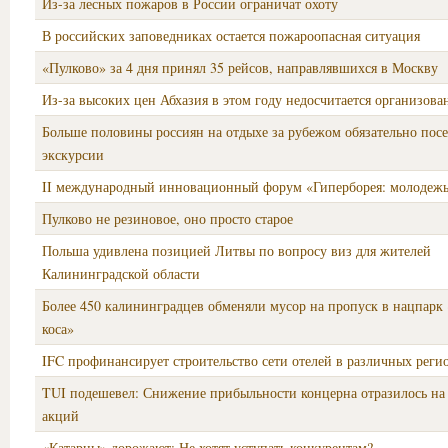
Из-за лесных пожаров в России ограничат охоту
В российских заповедниках остается пожароопасная ситуация
«Пулково» за 4 дня принял 35 рейсов, направлявшихся в Москву
Из-за высоких цен Абхазия в этом году недосчитается организова
Больше половины россиян на отдыхе за рубежом обязательно пос
экскурсии
II международный инновационный форум «Гиперборея: молодежь
Пулково не резиновое, оно просто старое
Польша удивлена позицией Литвы по вопросу виз для жителей
Калининградской области
Более 450 калининградцев обменяли мусор на пропуск в нацпарк
коса»
IFC профинансирует строительство сети отелей в различных реги
TUI подешевел: Снижение прибыльности концерна отразилось на 
акций
«Катарцы» дорожают: Не хотят уступать конкурентам?