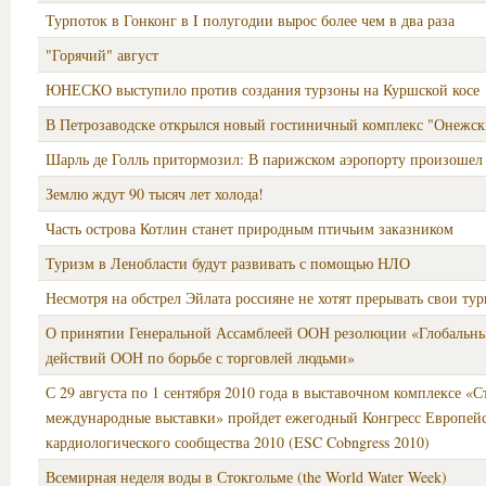
Турпоток в Гонконг в I полугодии вырос более чем в два раза
"Горячий" август
ЮНЕСКО выступило против создания турзоны на Куршской косе
В Петрозаводске открылся новый гостиничный комплекс "Онежск
Шарль де Голль притормозил: В парижском аэропорту произошел
Землю ждут 90 тысяч лет холода!
Часть острова Котлин станет природным птичьим заказником
Туризм в Ленобласти будут развивать с помощью НЛО
Несмотря на обстрел Эйлата россияне не хотят прерывать свои ту
О принятии Генеральной Ассамблеей ООН резолюции «Глобальн
действий ООН по борьбе с торговлей людьми»
С 29 августа по 1 сентября 2010 года в выставочном комплексе «
международные выставки» пройдет ежегодный Конгресс Европей
кардиологического сообщества 2010 (ESC Cobngress 2010)
Всемирная неделя воды в Стокгольме (the World Water Week)