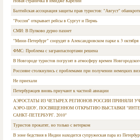
Новая страничка в имидже Карелии
Балтийская ассоциация защиты прав туристов: "Август" обанкрот
"Россия" открывает рейсы в Сургут и Пермь
СМИ: В Пулково дурно пахнет
"Мини-Петербург" соорудят в Александровском парке к 3 октября
ФМС: Проблема с загранпаспортами решена
В Новгороде туристов погрузят в атмосферу времен Новгородског
Россияне столкнулись с проблемами при получении немецких виз
Не приехали
Петербуржцев вновь приучают к частной авиации
АЭРОСТАТЫ ИЗ ЧЕТЫРЕХ РЕГИОНОВ РОССИИ ПРИНЯЛИ УЧ
АЭРО-ШОУ, ПОСВЯЩЕННОМ ОТКРЫТИЮ ВЫСТАВКИ "ИНТЕ
САНКТ-ПЕТЕРБУРГ. 2010"
Туристов прокатят, но только с ветерком
В зоне бедствия в Индии находится супружеская пара из Петербур