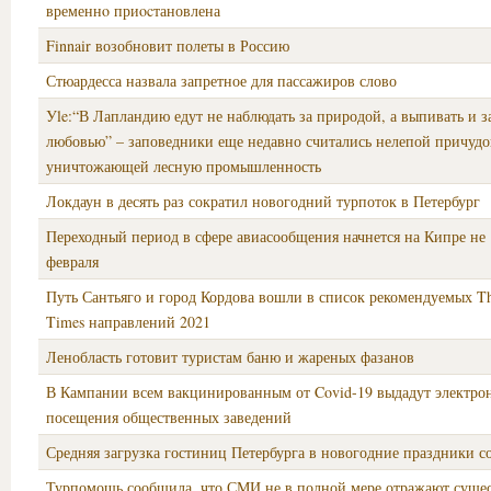
временнo приocтановлена
Finnair возобновит полеты в Россию
Стюардесса назвала запретное для пассажиров слово
Уle:“В Лапландию едут не наблюдать за природой, а выпивать и з
любовью” – заповедники еще недавно считались нелепой причудо
уничтожающей лесную промышленность
Локдаун в десять раз сократил новогодний турпоток в Петербург
Переходный период в сфере авиасообщения начнется на Кипре не 1
февраля
Путь Сантьяго и город Кордова вошли в список рекомендуемых T
Times направлений 2021
Ленобласть готовит туристам баню и жареных фазанов
В Кампании всем вакцинированным от Covid-19 выдадут электро
посещения общественных заведений
Средняя загрузка гостиниц Петербурга в новогодние праздники с
Турпомощь сообщила, что СМИ не в полной мере отражают сущ