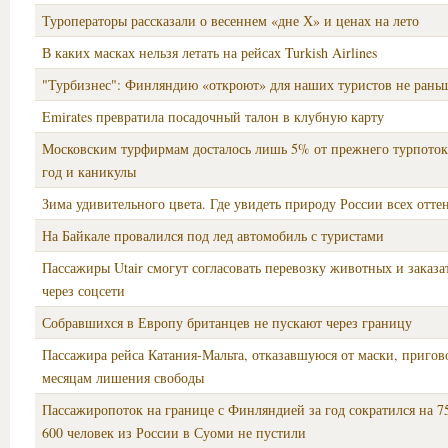
Туроператоры рассказали о весеннем «дне Х» и ценах на лето
В каких масках нельзя летать на рейсах Turkish Airlines
"Турбизнес": Финляндию «откроют» для наших туристов не рань
Emirates превратила посадочный талон в клубную карту
Московским турфирмам досталось лишь 5% от прежнего турпото
год и каникулы
Зима удивительного цвета. Где увидеть природу России всех отте
На Байкале провалился под лед автомобиль с туристами
Пассажиры Utair смогут согласовать перевозку животных и заказат
через соцсети
Собравшихся в Европу британцев не пускают через границу
Пассажира рейса Катания-Мальта, отказавшуюся от маски, пригов
месяцам лишения свободы
Пассажиропоток на границе с Финляндией за год сократился на 
600 человек из России в Суоми не пустили