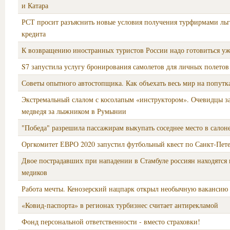
и Катара
РСТ просит разъяснить новые условия получения турфирмами ль
кредита
К возвращению иностранных туристов России надо готовиться уж
S7 запустила услугу бронирования самолетов для личных полетов
Советы опытного автостопщика. Как объехать весь мир на попутк
Экстремальный слалом с косолапым «инструктором». Очевидцы з
медведя за лыжником в Румынии
"Победа" разрешила пассажирам выкупать соседнее место в салон
Оргкомитет ЕВРО 2020 запустил футбольный квест по Санкт‑Пет
Двое пострадавших при нападении в Стамбуле россиян находятся
медиков
Работа мечты. Кенозерский нацпарк открыл необычную вакансию
«Ковид-паспорта» в регионах турбизнес считает антирекламой
Фонд персональной ответственности - вместо страховки!