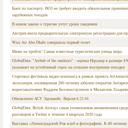
Бьют по паспорту. ВОЗ не требует вводить обязательные прививки
зарубежных поездок
В новом законе о туризме учтут уроки пандемии
Австрия ввела предварительную электронную регистрацию для п
Wizz Air Abu Dhabi совершила первый полет
Мимо не пройти! Самые известные туристические улицы мира
GlobalData: "Airbnb of the outdoors" - оценка Hipcamp в размере $
указывает на устойчивый спрос на сельские внутренние поездки
Стартовал фестиваль видео-мэппинга в рамках проекта ArtAntarcti
экспозиция, посвященная 200-летнему юбилею открытия Антаркт
мореплавателями Фаддеем Беллинсгаузеном и Михаилом Лазарев
Обновление АСУ Эдельвейс. Версия 6.21.01
GlobalData: British Airways самая упоминаемая авиакомпания сре
разговоров в Twitter в течение 4 квартала 2020 года
Выставка «Ленинградский Рок-клуб в фотографиях. К 40-летнем