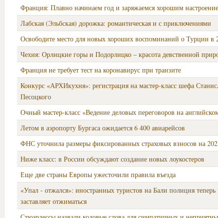
Франция: Плавно начинаем год и заряжаемся хорошим настроени
Лабская (Эльбская) дорожка: романтическая и с приключениями
Освободите место для новых хороших воспоминаний о Турции в 
Чехия: Орлицкие горы и Подорлицко – красота девственной прир
Франция не требует тест на коронавирус при транзите
Конкурс «АРХИкухня»: регистрация на мастер-класс шефа Станис
Песоцкого
Очный мастер-класс «Ведение деловых переговоров на английско
Летом в аэропорту Бургаса ожидается 6 400 авиарейсов
ФНС уточнила размеры фиксированных страховых взносов на 202
Ниже класс: в России обсуждают создание новых лоукостеров
Еще две страны Европы ужесточили правила въезда
«Упал - отжался»: иностранных туристов на Бали полиция теперь 
заставляет отжиматься
Стюардессы назвали кодовые слова для симпатичных и неприятн