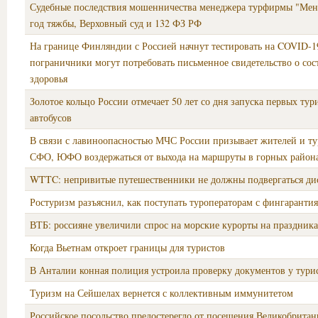
Судебные последствия мошенничества менеджера турфирмы "Мен
год тяжбы, Верховный суд и 132 ФЗ РФ
На границе Финляндии с Россией начнут тестировать на COVID-1
пограничники могут потребовать письменное свидетельство о со
здоровья
Золотое кольцо России отмечает 50 лет со дня запуска первых тур
автобусов
В связи с лавиноопасностью МЧС России призывает жителей и т
СФО, ЮФО воздержаться от выхода на маршруты в горных район
WTTC: непривитые путешественники не должны подвергаться д
Ростуризм разъяснил, как поступать туроператорам с фингарант
ВТБ: россияне увеличили спрос на морские курорты на праздник
Когда Вьетнам откроет границы для туристов
В Анталии конная полиция устроила проверку документов у тури
Туризм на Сейшелах вернется с коллективным иммунитетом
Российское посольство предостерегло от посещения Великобрита