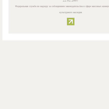
22.02.2007
Федеральная служба по надзору за соблюдением законодательства в сфере массовых комму
культурного наследия