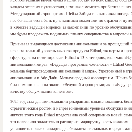
каждом этапе их путешествия, начиная с момента прибытия наших
Международный аэропорт им. Шейха Зайеда и заканчивая посадкой
нас большая честь быть признанными коллегами по отрасли и пут
в качестве ведущей мировой авиакомпании по уровню обслуживани
мы будем продолжать поднимать планку совершенства в мировой 
Признавая выдающиеся достижения авиакомпании за прошедший г
исключительный уровень качества продукта Etihad, эксперты и пр
сфере туризма номинировали Etihad в 13 категориях, включая: «Ве
авиакомпания мира», «Ведущая программа лояльности – Etihad Gue
команда бортпроводников авиакомпаний мира». Удостоенный нагр
авиакомпании в Абу-Даби, Международный аэропорт им. Шейха За
был номинирован на звание «Ведущий аэропорт мира» и «Ведущая
качеству обслуживания клиентов».
2025 год стал для авиакомпании рекордным, ознаменовавшись бес
стратегическим ростом и непревзойденным уровнем обслуживания
августе этого года Etihad представила свой совершенно новый сам
это позволило значительно расширить маршрутную сеть авиакомп
установить новые стандарты для ближнемагистальных и среднемаг