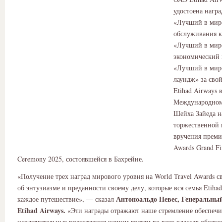
удостоена награ
«Лучший в мир
обслуживания к
«Лучший в мир
экономический 
«Лучший в мире
лаундж» за сво
Etihad Airways 
Международном
Шейха Зайеда н
торжественной
вручения преми
Awards Grand Fi
Ceremony 2025, состоявшейся в Бахрейне.
«Получение трех наград мирового уровня на World Travel Awards с
об энтузиазме и преданности своему делу, которые вся семья Etiha
Антоноальдо
Невес
, Г
енеральны
каждое путешествие», — сказал
Etihad Airways.
«Эти награды отражают наше стремление обеспечи
исключительные впечатления нашим гостям во всех классах обслу