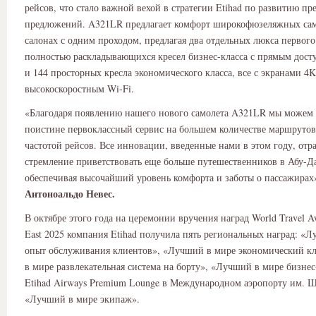
рейсов, что стало важной вехой в стратегии Etihad по развитию п
предложений. A321LR предлагает комфорт широкофюзеляжных сам
салонах с одним проходом, предлагая два отдельных люкса первого 
полностью раскладывающихся кресел бизнес-класса с прямым дост
и 144 просторных кресла экономического класса, все с экранами 4K
высокоскоростным Wi-Fi.
«Благодаря появлению нашего нового самолета A321LR мы можем
поистине первоклассный сервис на большем количестве маршрутов
частотой рейсов. Все инновации, введенные нами в этом году, от
стремление приветствовать еще больше путешественников в Абу-Д
обеспечивая высочайший уровень комфорта и заботы о пассажирах
Антоноальдо
Невес
.
В октябре этого года на церемонии вручения наград World Travel A
East 2025 компания Etihad получила пять региональных наград: «
опыт обслуживания клиентов», «Лучший в мире экономический кл
в мире развлекательная система на борту», ​​«Лучший в мире бизнес
Etihad Airways Premium Lounge в Международном аэропорту им. Ш
«Лучший в мире экипаж».