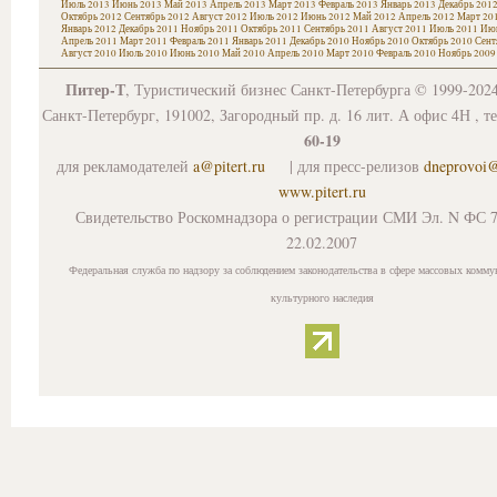
Июль 2013
Июнь 2013
Май 2013
Апрель 2013
Март 2013
Февраль 2013
Январь 2013
Декабрь 201
Октябрь 2012
Сентябрь 2012
Август 2012
Июль 2012
Июнь 2012
Май 2012
Апрель 2012
Март 20
Январь 2012
Декабрь 2011
Ноябрь 2011
Октябрь 2011
Сентябрь 2011
Август 2011
Июль 2011
Июн
Апрель 2011
Март 2011
Февраль 2011
Январь 2011
Декабрь 2010
Ноябрь 2010
Октябрь 2010
Сент
Август 2010
Июль 2010
Июнь 2010
Май 2010
Апрель 2010
Март 2010
Февраль 2010
Ноябрь 2009
Питер-Т
, Туристический бизнес Санкт-Петербурга © 1999-202
Санкт-Петербург, 191002, Загородный пр. д. 16 лит. А офис 4Н , т
60-19
для рекламодателей
a@pitert.ru
| для пресс-релизов
dneprovoi
www.pitert.ru
Свидетельство Роскомнадзора о регистрации СМИ Эл. N ФС 7
22.02.2007
Федеральная служба по надзору за соблюдением законодательства в сфере массовых комму
культурного наследия