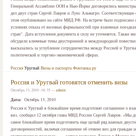
Генеральной Ассамблеи ООН в Нью-Йорке договорились министр
дел двух стран Сергей Лавров и Луис Альмагро. Соответствующее
этом опубликовано на сайте МИД РФ. На встрече было подписано 
условиях отказа от визовых формальностей при взаимных поездка
стран". Дата вступления документа в силу не уточняется. Также м
обсудили ключевые темы двусторонней и международной повестки
высказались за углубление сотрудничества между Россией и Уругва
политической и торгово-экономической сферах.
Россия
Уругвай
Визы и паспорта
Фонтанка.ру
Россия и Уругвай готовятся отменить визы
Октябрь 13, 2010 - 01:35 —
admin
Дата:
Октябрь 13, 2010
Россия и Уругвай в ближайшее время подготовят соглашение о вз
виз, сообщил 12 октября глава МИД России Сергей Лавров. «Мы д
самое ближайшее время подготовить еще целый ряд важных двуст
договоренностей, включая соглашение об отмене виз для граждан 
краткосрочных поездках», — заявил господин Лавров в Москве на 