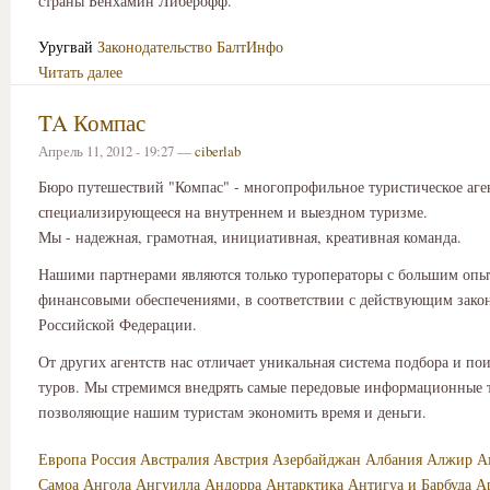
страны Бенхамин Либерофф.
Уругвай
Законодательство
БалтИнфо
Читать далее
TA Компас
Апрель 11, 2012 - 19:27 —
ciberlab
Бюро путешествий "Компас" - многопрофильное туристическое аге
специализирующееся на внутреннем и выездном туризме.
Мы - надежная, грамотная, инициативная, креативная команда.
Нашими партнерами являются только туроператоры с большим опы
финансовыми обеспечениями, в соответствии с действующим зако
Российской Федерации.
От других агентств нас отличает уникальная система подбора и по
туров. Мы стремимся внедрять самые передовые информационные 
позволяющие нашим туристам экономить время и деньги.
Европа
Россия
Австралия
Австрия
Азербайджан
Албания
Алжир
А
Самоа
Ангола
Ангуилла
Андорра
Антарктика
Антигуа и Барбуда
А