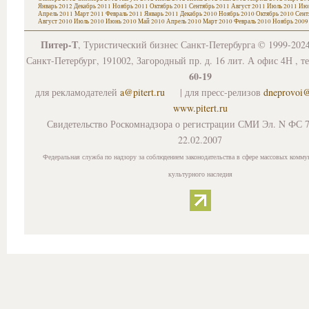
Январь 2012
Декабрь 2011
Ноябрь 2011
Октябрь 2011
Сентябрь 2011
Август 2011
Июль 2011
Июн
Апрель 2011
Март 2011
Февраль 2011
Январь 2011
Декабрь 2010
Ноябрь 2010
Октябрь 2010
Сент
Август 2010
Июль 2010
Июнь 2010
Май 2010
Апрель 2010
Март 2010
Февраль 2010
Ноябрь 2009
Питер-Т
, Туристический бизнес Санкт-Петербурга © 1999-202
Санкт-Петербург, 191002, Загородный пр. д. 16 лит. А офис 4Н , т
60-19
для рекламодателей
a@pitert.ru
| для пресс-релизов
dneprovoi
www.pitert.ru
Свидетельство Роскомнадзора о регистрации СМИ Эл. N ФС 7
22.02.2007
Федеральная служба по надзору за соблюдением законодательства в сфере массовых комму
культурного наследия