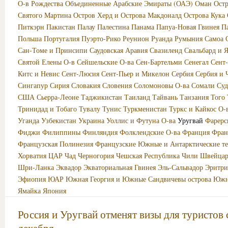
О-в Рождества
Объединенные Арабские Эмираты (ОАЭ)
Оман
Ост
Святого Мартина
Остров Херд и Острова Макдоналд
Острова Кука
Питкэрн
Пакистан
Палау
Палестина
Панама
Папуа-Новая Гвинея
П
Польша
Португалия
Пуэрто-Рико
Реунион
Руанда
Румыния
Самоа
Сан-Томе и Принсипи
Саудовская Аравия
Свазиленд
Свальбард и 
Святой Елены О-в
Сейшельские О-ва
Сен-Бартельми
Сенегал
Сент
Китс и Невис
Сент-Люсия
Сент-Пьер и Микелон
Сербия
Сербия и 
Сингапур
Сирия
Словакия
Словения
Соломоновы О-ва
Сомали
Суд
США
Сьерра-Леоне
Таджикистан
Таиланд
Тайвань
Танзания
Того
Тринидад и Тобаго
Тувалу
Тунис
Туркменистан
Туркс и Кайкос О-
Уганда
Узбекистан
Украина
Уоллис и Футуна О-ва
Уругвай
Фарерс
Фиджи
Филиппины
Финляндия
Фолклендские О-ва
Франция
Фран
Французская Полинезия
Французские Южные и Антарктические т
Хорватия
ЦАР
Чад
Черногория
Чешская Республика
Чили
Швейцар
Шри-Ланка
Эквадор
Экваториальная Гвинея
Эль-Сальвадор
Эритри
Эфиопия
ЮАР
Южная Георгия и Южные Сандвичевы острова
Южн
Ямайка
Япония
Россия и Уругвай отменят визы для туристов 
декабря