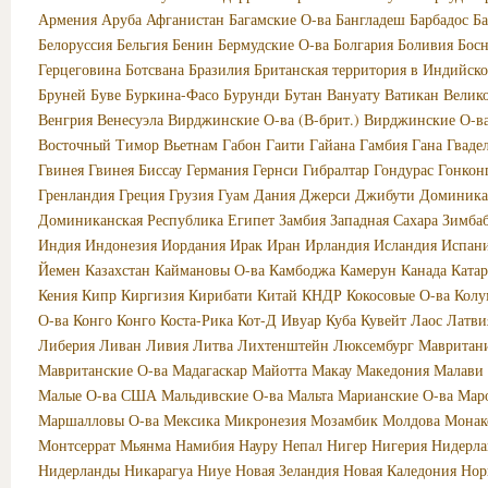
Армения
Аруба
Афганистан
Багамские О-ва
Бангладеш
Барбадос
Б
Белоруссия
Бельгия
Бенин
Бермудские О-ва
Болгария
Боливия
Босн
Герцеговина
Ботсвана
Бразилия
Британская территория в Индийско
Бруней
Буве
Буркина-Фасо
Бурунди
Бутан
Вануату
Ватикан
Велик
Венгрия
Венесуэла
Вирджинские О-ва (В-брит.)
Вирджинские О-в
Восточный Тимор
Вьетнам
Габон
Гаити
Гайана
Гамбия
Гана
Гваде
Гвинея
Гвинея Биссау
Германия
Гернси
Гибралтар
Гондурас
Гонкон
Гренландия
Греция
Грузия
Гуам
Дания
Джерси
Джибути
Доминика
Доминиканская Республика
Египет
Замбия
Западная Сахара
Зимба
Индия
Индонезия
Иордания
Ирак
Иран
Ирландия
Исландия
Испан
Йемен
Казахстан
Каймановы О-ва
Камбоджа
Камерун
Канада
Катар
Кения
Кипр
Киргизия
Кирибати
Китай
КНДР
Кокосовые О-ва
Колу
О-ва
Конго
Конго
Коста-Рика
Кот-Д Ивуар
Куба
Кувейт
Лаос
Латви
Либерия
Ливан
Ливия
Литва
Лихтенштейн
Люксембург
Мавритан
Мавританские О-ва
Мадагаскар
Майотта
Макау
Македония
Малави
Малые О-ва США
Мальдивские О-ва
Мальта
Марианские О-ва
Мар
Маршалловы О-ва
Мексика
Микронезия
Мозамбик
Молдова
Монак
Монтсеррат
Мьянма
Намибия
Науру
Непал
Нигер
Нигерия
Нидерла
Нидерланды
Никарагуа
Ниуе
Новая Зеландия
Новая Каледония
Нор