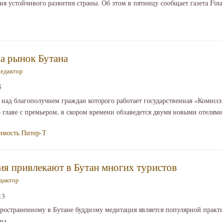
я устойчивого развития страны. Об этом в пятницу сообщает газета Fina
на рынок Бутана
редактор
5
, над благополучием граждан которого работает государственная «Комисс
главе с премьером, в скором времени обзаведется двумя новыми отелями D
имость
Питер-Т
ия привлекают в Бутан многих туристов
дактор
13
ространенному в Бутане буддизму медитация является популярной практ
на.