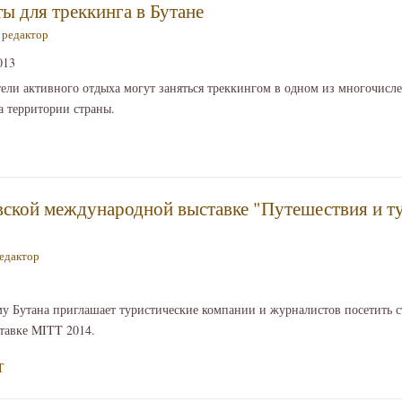
 для треккинга в Бутане
—
редактор
013
тели активного отдыха могут заняться треккингом в одном из многочис
а территории страны.
вской международной выставке "Путешествия и т
едактор
у Бутана приглашает туристические компании и журналистов посетить с
тавке MITT 2014.
Т