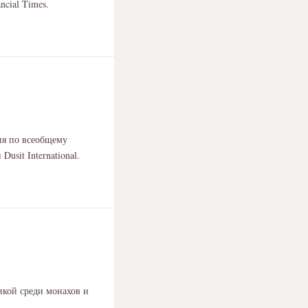
ncial Times.
ия по всеобщему
usit International.
икой среди монахов и