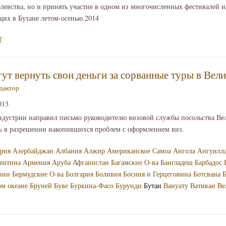
левства, но и принять участие в одном из многочисленных фестивалей 
щих в Бутане летом-осенью 2014
Т
гут вернуть свои деньги за сорванные туры в Ве
дактор
013
ндустрии направил письмо руководителю визовой службы посольства Ве
ть в разрешении накопившихся проблем с оформлением виз.
рия
Азербайджан
Албания
Алжир
Американское Самоа
Ангола
Ангуилл
ентина
Армения
Аруба
Афганистан
Багамские О-ва
Бангладеш
Барбадос
нин
Бермудские О-ва
Болгария
Боливия
Босния и Герцеговина
Ботсвана
Б
ом океане
Бруней
Буве
Буркина-Фасо
Бурунди
Бутан
Вануату
Ватикан
Ве