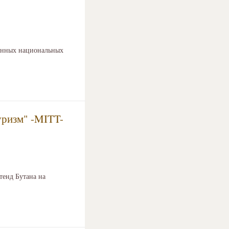
ленных национальных
уризм" -MITT-
тенд Бутана на