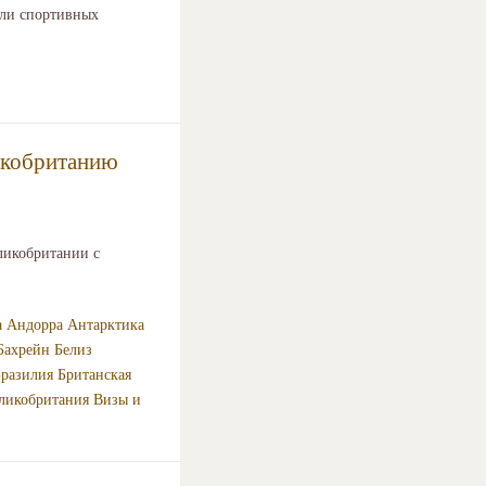
или спортивных
ликобританию
ликобритании с
а
Андорра
Антарктика
Бахрейн
Белиз
разилия
Британская
ликобритания
Визы и