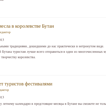
месла в королевстве Бутан
едактор
013
льными традициями, дошедшими до нас практически в нетронутом виде. 
й Бутана туристам лучше всего отправиться в один из многочисленных 
 творчеству королевства.
ет туристов фестивалями
дактор
013
 летнему календарю в предстоящие месяцы в Бутане вы сможете не толь