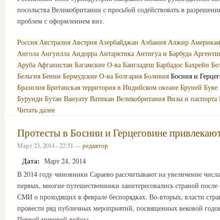
посольства Великобритании с просьбой содействовать в разрешен
проблем с оформлением виз.
Россия
Австралия
Австрия
Азербайджан
Албания
Алжир
Американ
Ангола
Ангуилла
Андорра
Антарктика
Антигуа и Барбуда
Аргенти
Аруба
Афганистан
Багамские О-ва
Бангладеш
Барбадос
Бахрейн
Бе
Бельгия
Бенин
Бермудские О-ва
Болгария
Боливия
Босния и Герце
Бразилия
Британская территория в Индийском океане
Бруней
Буве
Бурунди
Бутан
Вануату
Ватикан
Великобритания
Визы и паспорта
Читать далее
Протесты в Боснии и Герцеговине привлекаю
Март 23, 2014 - 22:51 —
редактор
Дата:
Март 24, 2014
В 2014 году чиновники Сараево рассчитывают на увеличение числа
первых, многие путешественники заинтересовались страной после
СМИ о проходящих в феврале беспорядках. Во-вторых, власти стр
провести ряд публичных мероприятий, посвященных вековой годо
Первой мировой войны.