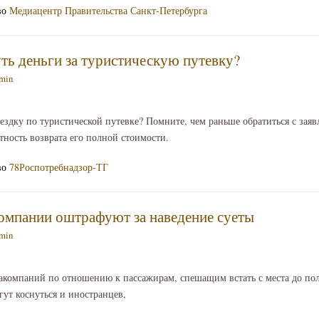
во
Медиацентр Правительства Санкт-Петербурга
ть деньги за туристическую путевку?
min
здку по туристической путевке? Помните, чем раньше обратиться с заяв
ятность возврата его полной стоимости.
во
78Роспотребнадзор-ТГ
омпании оштрафуют за наведение суеты
min
акомпаний по отношению к пассажирам, спешащим встать с места до по
огут коснуться и иностранцев,