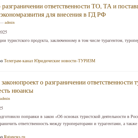
о разграничении ответственности ТО, ТА и поста
экономразвития для внесения в ГД РФ
1 —
admin
2025
ции туристского продукта, заключенному в том числе турагентом, туропе
во
Телеграм-канал Юридические новости-ТУРИЗМ
законопроект о разграничении ответственности т
 есть нюансы
admin
25
готовило поправки в закон «Об основах туристской деятельности в Ро
раничить ответственность между туроператорами и турагентами, а также
во
Ratanews.ru