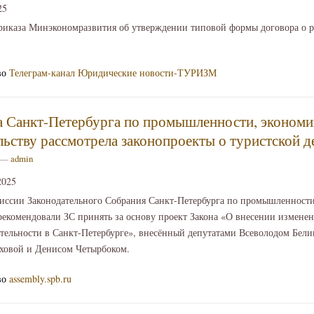
25
риказа Минэкономразвития об утверждении типовой формы договора о р
во
Телеграм-канал Юридические новости-ТУРИЗМ
 Санкт-Петербурга по промышленности, экономи
ьству рассмотрела законопроекты о туристской д
3 —
admin
2025
иссии Законодательного Собрания Санкт-Петербурга по промышленности
екомендовали ЗС принять за основу проект Закона «О внесении изменен
ятельности в Санкт-Петербурге», внесённый депутатами Всеволодом Бел
ховой и Денисом Четырбоком.
во
assembly.spb.ru