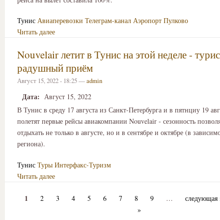
Тунис
Авиаперевозки
Телеграм-канал Аэропорт Пулково
Читать далее
Nouvelair летит в Тунис на этой неделе - тури
радушный приём
Август 15, 2022 - 18:25 —
admin
Дата:
Август 15, 2022
В Тунис в среду 17 августа из Санкт-Петербурга и в пятнциу 19 ав
полетят первые рейсы авиакомпании Nouvelair - сезонность позвол
отдыхать не только в августе, но и в сентябре и октябре (в зависим
региона).
Тунис
Туры
Интерфакс-Туризм
Читать далее
1
2
3
4
5
6
7
8
9
…
следующая 
»