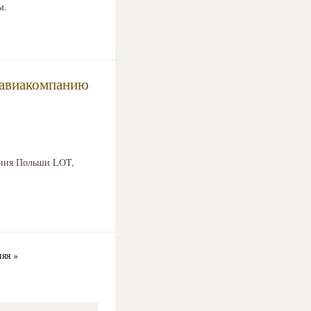
м.
 авиакомпанию
ания Польши LOT,
яя »