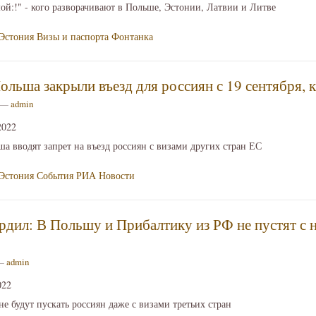
ой:!" - кого разворачивают в Польше, Эстонии, Латвии и Литве
Эстония
Визы и паспорта
Фонтанка
ольша закрыли въезд для россиян с 19 сентября, 
4 —
admin
2022
а вводят запрет на въезд россиян с визами других стран ЕС
Эстония
События
РИА Новости
дил: В Польшу и Прибалтику из РФ не пустят с 
 —
admin
022
е будут пускать россиян даже с визами третьих стран