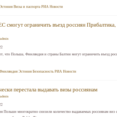
Эстония
Визы и паспорта
РИА Новости
ЕС смогут ограничить въезд россиян Прибалтика
admin
22
ает, что Польша, Финляндия и страны Балтии могут ограничить въезд рос
Финляндия
Эстония
Безопасность
РИА Новости
ески перестала выдавать визы россиянам
admin
22
ия Польши многократно снизили количество выдаваемых россиянам виз с