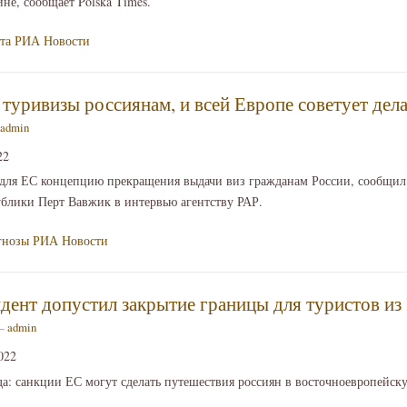
не, сообщает Polska Times.
та
РИА Новости
 туривизы россиянам, и всей Европе советует дела
admin
22
 для ЕС концепцию прекращения выдачи виз гражданам России, сообщил
ублики Перт Вавжик в интервью агентству РАР.
гнозы
РИА Новости
дент допустил закрытие границы для туристов из
 —
admin
022
: санкции ЕС могут сделать путешествия россиян в восточноевропейск