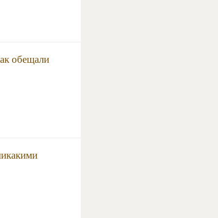
как обещали
никакими