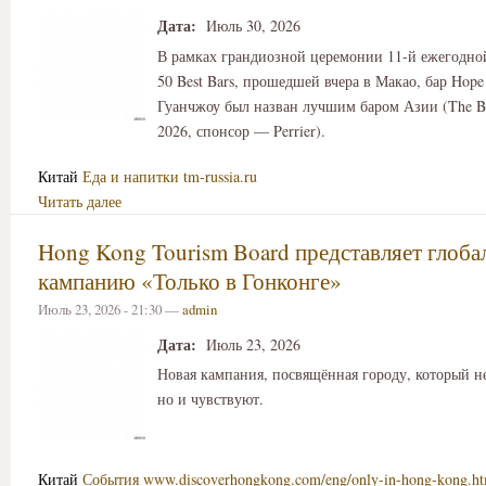
Дата:
Июль 30, 2026
В рамках грандиозной церемонии 11-й ежегодной
50 Best Bars, прошедшей вчера в Макао, бар Hope
Гуанчжоу был назван лучшим баром Азии (The Bes
2026, спонсор — Perrier).
Китай
Еда и напитки
tm-russia.ru
Читать далее
Hong Kong Tourism Board представляет глоб
кампанию «Только в Гонконге»
Июль 23, 2026 - 21:30 —
admin
Дата:
Июль 23, 2026
Новая кампания, посвящённая городу, который не
но и чувствуют.
Китай
События
www.discoverhongkong.com/eng/only-in-hong-kong.h