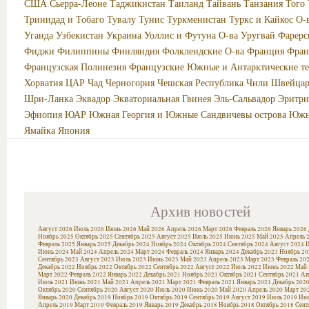
США
Сьерра-Леоне
Таджикистан
Таиланд
Тайвань
Танзания
Того
Тринидад и Тобаго
Тувалу
Тунис
Туркменистан
Туркс и Кайкос О-
Уганда
Узбекистан
Украина
Уоллис и Футуна О-ва
Уругвай
Фарерс
Фиджи
Филиппины
Финляндия
Фолклендские О-ва
Франция
Фран
Французская Полинезия
Французские Южные и Антарктические т
Хорватия
ЦАР
Чад
Черногория
Чешская Республика
Чили
Швейцар
Шри-Ланка
Эквадор
Экваториальная Гвинея
Эль-Сальвадор
Эритри
Эфиопия
ЮАР
Южная Георгия и Южные Сандвичевы острова
Южн
Ямайка
Япония
Архив новостей
Август 2026
Июль 2026
Июнь 2026
Май 2026
Апрель 2026
Март 2026
Февраль 2026
Январь 2026
Ноябрь 2025
Октябрь 2025
Сентябрь 2025
Август 2025
Июль 2025
Июнь 2025
Май 2025
Апрель 
Февраль 2025
Январь 2025
Декабрь 2024
Ноябрь 2024
Октябрь 2024
Сентябрь 2024
Август 2024
И
Июнь 2024
Май 2024
Апрель 2024
Март 2024
Февраль 2024
Январь 2024
Декабрь 2023
Ноябрь 20
Сентябрь 2023
Август 2023
Июль 2023
Июнь 2023
Май 2023
Апрель 2023
Март 2023
Февраль 20
Декабрь 2022
Ноябрь 2022
Октябрь 2022
Сентябрь 2022
Август 2022
Июль 2022
Июнь 2022
Май 
Март 2022
Февраль 2022
Январь 2022
Декабрь 2021
Ноябрь 2021
Октябрь 2021
Сентябрь 2021
Ав
Июль 2021
Июнь 2021
Май 2021
Апрель 2021
Март 2021
Февраль 2021
Январь 2021
Декабрь 202
Октябрь 2020
Сентябрь 2020
Август 2020
Июль 2020
Июнь 2020
Май 2020
Апрель 2020
Март 20
Январь 2020
Декабрь 2019
Ноябрь 2019
Октябрь 2019
Сентябрь 2019
Август 2019
Июль 2019
Июн
Апрель 2019
Март 2019
Февраль 2019
Январь 2019
Декабрь 2018
Ноябрь 2018
Октябрь 2018
Сент