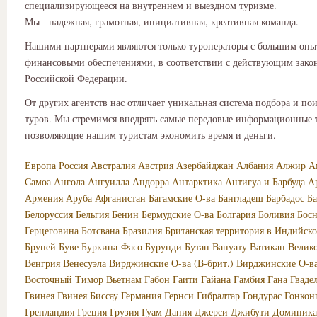
специализирующееся на внутреннем и выездном туризме.
Мы - надежная, грамотная, инициативная, креативная команда.
Нашими партнерами являются только туроператоры с большим опы
финансовыми обеспечениями, в соответствии с действующим зако
Российской Федерации.
От других агентств нас отличает уникальная система подбора и по
туров. Мы стремимся внедрять самые передовые информационные 
позволяющие нашим туристам экономить время и деньги.
Европа
Россия
Австралия
Австрия
Азербайджан
Албания
Алжир
А
Самоа
Ангола
Ангуилла
Андорра
Антарктика
Антигуа и Барбуда
А
Армения
Аруба
Афганистан
Багамские О-ва
Бангладеш
Барбадос
Б
Белоруссия
Бельгия
Бенин
Бермудские О-ва
Болгария
Боливия
Босн
Герцеговина
Ботсвана
Бразилия
Британская территория в Индийско
Бруней
Буве
Буркина-Фасо
Бурунди
Бутан
Вануату
Ватикан
Велик
Венгрия
Венесуэла
Вирджинские О-ва (В-брит.)
Вирджинские О-в
Восточный Тимор
Вьетнам
Габон
Гаити
Гайана
Гамбия
Гана
Гваде
Гвинея
Гвинея Биссау
Германия
Гернси
Гибралтар
Гондурас
Гонкон
Гренландия
Греция
Грузия
Гуам
Дания
Джерси
Джибути
Доминика