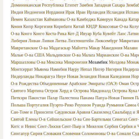
Доминиканская Республика
Египет
Замбия
Западная Сахара
Зимба
Индия
Индонезия
Иордания
Ирак
Иран
Ирландия
Исландия
Испан
Йемен
Казахстан
Каймановы О-ва
Камбоджа
Камерун
Канада
Катар
Кения
Кипр
Киргизия
Кирибати
Китай
КНДР
Кокосовые О-ва
Колу
О-ва
Конго
Конго
Коста-Рика
Кот-Д Ивуар
Куба
Кувейт
Лаос
Латви
Либерия
Ливан
Ливия
Литва
Лихтенштейн
Люксембург
Мавритан
Мавританские О-ва
Мадагаскар
Майотта
Макау
Македония
Малави
Малые О-ва США
Мальдивские О-ва
Мальта
Марианские О-ва
Мар
Маршалловы О-ва
Мексика
Микронезия
Мозамбик
Молдова
Монак
Монтсеррат
Мьянма
Намибия
Науру
Непал
Нигер
Нигерия
Нидерла
Нидерланды
Никарагуа
Ниуе
Новая Зеландия
Новая Каледония
Нор
О-в Рождества
Объединенные Арабские Эмираты (ОАЭ)
Оман
Ост
Святого Мартина
Остров Херд и Острова Макдоналд
Острова Кука
Питкэрн
Пакистан
Палау
Палестина
Панама
Папуа-Новая Гвинея
П
Польша
Португалия
Пуэрто-Рико
Реунион
Руанда
Румыния
Самоа
Сан-Томе и Принсипи
Саудовская Аравия
Свазиленд
Свальбард и 
Святой Елены О-в
Сейшельские О-ва
Сен-Бартельми
Сенегал
Сент
Китс и Невис
Сент-Люсия
Сент-Пьер и Микелон
Сербия
Сербия и 
Сингапур
Сирия
Словакия
Словения
Соломоновы О-ва
Сомали
Суд