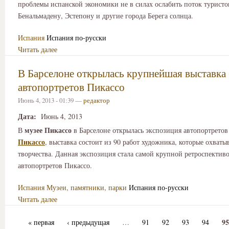
проблемы испанской экономики не в силах ослабить поток туристо
Бенальмадену, Эстепону и другие города Берега солнца.
Испания
Испания по-русски
Читать далее
В Барселоне открылась крупнейшая выставка
автопортретов Пикассо
Июнь 4, 2013 - 01:39 —
редактор
Дата:
Июнь 4, 2013
музее Пикассо
В
в Барселоне открылась экспозиция автопортрето
Пикассо
, выставка состоит из 90 работ художника, которые охваты
творчества. Данная экспозиция стала самой крупной ретроспектив
автопортретов Пикассо.
Испания
Музеи, памятники, парки
Испания по-русски
Читать далее
95
« первая
‹ предыдущая
…
91
92
93
94