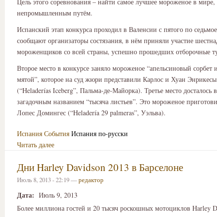
Цель этого соревнования – найти самое лучшее мороженое в мире
непромышленным путём.
Испанский этап конкурса проходил в Валенсии с пятого по седьмое
сообщают организаторы состязания, в нём приняли участие шестна
мороженщиков со всей страны, успешно прошедших отборочные т
Второе место в конкурсе заняло мороженое “апельсиновый сорбет и
мятой”, которое на суд жюри представили Карлос и Хуан Энрикес
(“Heladerías Iceberg”, Пальма-де-Майорка). Третье место досталось 
загадочным названием “тысяча листьев”. Это мороженое приготови
Лопес Домингес (“Heladería 29 palmeras”, Уэльва).
Испания
События
Испания по-русски
Читать далее
Дни Harley Davidson 2013 в Барселоне
Июль 8, 2013 - 22:19 —
редактор
Дата:
Июль 9, 2013
Более миллиона гостей и 20 тысяч роскошных мотоциклов Harley D