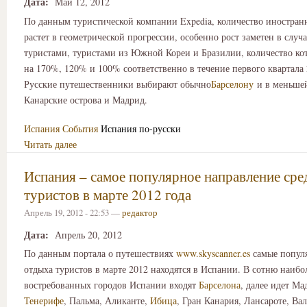
Дата:
Май 12, 2012
По данным туристической компании Expedia, количество иностран
растет в геометрической прогрессии, особенно рост заметен в случ
туристами, туристами из Южной Кореи и Бразилии, количество ко
на 170%, 120% и 100% соответственно в течение первого квартала 
Русские путешественники выбирают обычно
Барселону
и в меньшей
Канарские острова и Мадрид.
Испания
События
Испания по-русски
Читать далее
Испания – самое популярное направление сре
туристов в марте 2012 года
Апрель 19, 2012 - 22:53 —
редактор
Дата:
Апрель 20, 2012
По данным портала о путешествиях
www.skyscanner.es
самые популя
отдыха туристов в марте 2012 находятся в Испании. В сотню наибо
востребованных городов Испании входят
Барселона
, далее идет Ма
Тенерифе
, Пальма, Аликанте,
Ибица
, Гран Канария, Лансароте, Вал