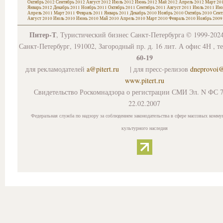
Октябрь 2012
Сентябрь 2012
Август 2012
Июль 2012
Июнь 2012
Май 2012
Апрель 2012
Март 20
Январь 2012
Декабрь 2011
Ноябрь 2011
Октябрь 2011
Сентябрь 2011
Август 2011
Июль 2011
Июн
Апрель 2011
Март 2011
Февраль 2011
Январь 2011
Декабрь 2010
Ноябрь 2010
Октябрь 2010
Сент
Август 2010
Июль 2010
Июнь 2010
Май 2010
Апрель 2010
Март 2010
Февраль 2010
Ноябрь 2009
Питер-Т
, Туристический бизнес Санкт-Петербурга © 1999-202
Санкт-Петербург, 191002, Загородный пр. д. 16 лит. А офис 4Н , т
60-19
для рекламодателей
a@pitert.ru
| для пресс-релизов
dneprovoi
www.pitert.ru
Свидетельство Роскомнадзора о регистрации СМИ Эл. N ФС 7
22.02.2007
Федеральная служба по надзору за соблюдением законодательства в сфере массовых комму
культурного наследия