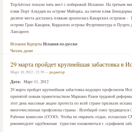
TripAdvisor попали пять мест с побережий Испании. На третьем ме
пляж Порт Алкудия на острове Майорка, на пятом пляж Бенидорма
десятое места достались пляжам архипелага Канарских островов -
острове Гран-Канария, Корралехо острова Фуэртевентура и Пуэрто 
Лансароте.
Испания
Курорты
Испания по-русски
Читать далее
29 марта пройдет крупнейшая забастовка в И
Март 10, 2012 - 21:39 —
редактор
Дата:
Март 11, 2012
29 марта пройдет крупнейшая забастовка ведущих профсоюзов Ис
принятой новым правительством Мариано Рахоя трудовой реформы
этот день массовые акции протеста по всей стране призвали испан
многочисленные профсоюзы страны - Всеобщий союз трудящихся 
Рабочие комиссии (CCOO). Чтобы не омрачать отдых, испанские 
рекомендуют зарубежным туристам ознакомиться с «графиком заба