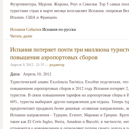
Фуэртевентура, Мурсия, Жирона, Реус и Севилья. Top 5 самых по
туристами стран в марте месяце возглавляет Испания, опережая В
Италию, США и Францию.
Испания
События
Испания по-русски
Читать далее
Испания потеряет почти три миллиона турист
повышения аэропортовых сборов
Апрель 9, 2012 - 21:35 —
редактор
Дата:
Апрель 10, 2012
Туристический альянс Excelencia Turística, Exceltur подсчитали, что
повышением аэропортовых сборов в 2012 году Испания потеряет 2
туристов. В связи повышением тарифов на аэропортовые сборы в 
60%, туристы выбирают другие направления для отдыха. Теперь т
предпочитают продавать более дешевые «пляжные направления»,
Испании направления – Турцию, Египет, Марокко и Грецию. Круп
такие как El Corte Ingles, Iberia, Amadeus и Barceló, в частности, н
отзываются о нововведении и определяют потери своего дохода в р