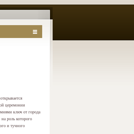
открывается
ной церемонии
мнями ключ от города
 на роль которого
ого и тучного