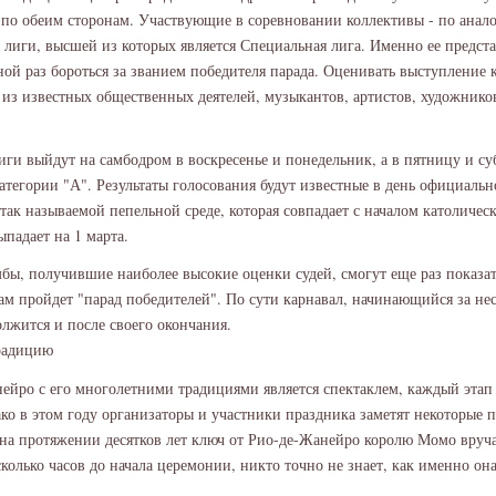
 по обеим сторонам. Участвующие в соревновании коллективы - по анал
а лиги, высшей из которых является Специальная лига. Именно ее предста
дной раз бороться за званием победителя парада. Оценивать выступление 
 из известных общественных деятелей, музыкантов, артистов, художнико
и выйдут на самбодром в воскресенье и понедельник, а в пятницу и су
атегории "А". Результаты голосования будут известные в день официаль
 так называемой пепельной среде, которая совпадает с началом католичес
ыпадает на 1 марта.
бы, получившие наиболее высокие оценки судей, смогут еще раз показат
там пройдет "парад победителей". По сути карнавал, начинающийся за нес
олжится и после своего окончания.
радицию
ейро с его многолетними традициями является спектаклем, каждый этап 
ко в этом году организаторы и участники праздника заметят некоторые 
 на протяжении десятков лет ключ от Рио-де-Жанейро королю Момо вруча
сколько часов до начала церемонии, никто точно не знает, как именно она