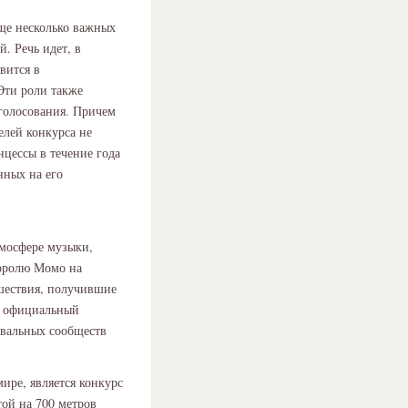
ще несколько важных
. Речь идет, в
явится в
Эти роли также
голосования. Причем
елей конкурса не
инцессы в течение года
нных на его
тмосфере музыки,
королю Момо на
шествия, получившие
на официальный
цевальных сообществ
ире, является конкурс
той на 700 метров