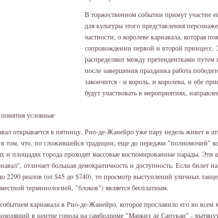
В торжественном событии примут участие е
для культуры этого представления персонажей
частности, о королеве карнавала, которая по
сопровождении первой и второй принцесс. 
распределяют между претендентками путем 
после завершения праздника работа победит
закончится - и король, и королева, и обе пр
будут участвовать в мероприятиях, направле
 понятия условные
вал открывается в пятницу, Рио-де-Жанейро уже пару недель живет в а
о в том, что, по сложившейся традиции, еще до передачи "полномочий" 
ых и площадях города проходят массовые костюмированные парады. Эти 
навал", отличает большая демократичность и доступность. Если билет 
 до 2290 реалов (от $45 до $740), то просмотр выступлений уличных тан
с местной терминологией, "блоков") является бесплатным.
событием карнавала в Рио-де-Жанейро, которое прославило его во всем м
роходящий в центре города на самбодроме "Маркиз де Сапукаи" - вытяну