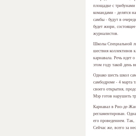
площадке с трибунами
командами - делятся н
самбы - будут в очере
будет жюри, состоящее
журналистов.
Школы Специальной лиг
шествия коллективов к
карнавала. Речь идет о
этом году такой день в
Однако шесть школ сам
самбодроме - 4 марта 
своего открытия, прод
Мэр готов нарушить т
Карнавал в Рио-де-Жан
регламентирован. Одна
его проведением. Так,
Сейчас же, всего за не