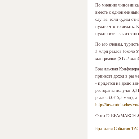
По мнению чиновника,
вместе с одноименным
случае, если будем от
нужно что-то делать. 
нужно извлечь из этог
По его словам, турист
3 млрд реалов (около 
млн реалов ($17,7 млн)
Бразильская Конфедера
принесет доход в разм
- придется на долю за
рестораны получат 3,3
реалов ($315,5 млн), а
http://tass.ru/obschestv
Фото © EPA/MARCEL
Бразилия
События
ТА