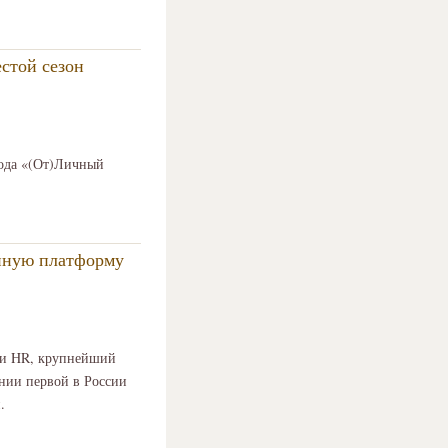
стой сезон
рода «(От)Личный
анную платформу
сти HR, крупнейший
ании первой в России
.