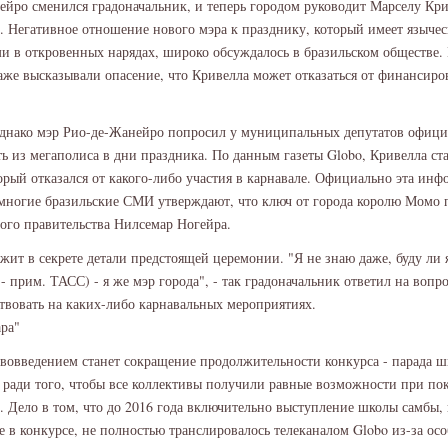
ейро сменился градоначальник, и теперь городом руководит Марселу Кр
. Негативное отношение нового мэра к празднику, который имеет языче
и в откровенных нарядах, широко обсуждалось в бразильском обществе.
же высказывали опасение, что Кривелла может отказаться от финансиро
однако мэр Рио-де-Жанейро попросил у муниципальных депутатов офици
ь из мегаполиса в дни праздника. По данным газеты Globo, Кривелла ста
орый отказался от какого-либо участия в карнавале. Официально эта инф
 многие бразильские СМИ утверждают, что ключ от города королю Момо 
ого правительства Нилсемар Ногейра.
жит в секрете детали предстоящей церемонии. "Я не знаю даже, буду ли 
 - прим. ТАСС) - я же мэр города", - так градоначальник ответил на вопр
твовать на каких-либо карнавальных мероприятиях.
ра"
овведением станет сокращение продолжительности конкурса - парада ш
ради того, чтобы все коллективы получили равные возможности при по
 Дело в том, что до 2016 года включительно выступление школы самбы,
е в конкурсе, не полностью транслировалось телеканалом Globo из-за ос