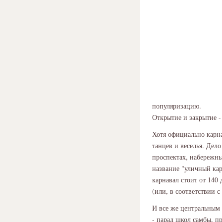
популяризацию.
Открытие и закрытие -
Хотя официально карна
танцев и веселья. Дел
проспектах, набережн
название "уличный кар
карнавал стоит от 140
(или, в соответствии 
И все же центральным 
- парад школ самбы, п