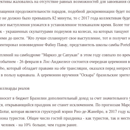
ктивы жаловались на отсутствие равных возможностей для завоевания с
кращения продолжительности парадов, подобной дискриминации будет по
 не должно было превышать 82 минуты, то с 2017 года коллективам буде
все выступления уложатся в установленное телеканалом время. Более тог
к - украшенных скульптурами подиумов на колесах, на которых танцуют
 семи до шести. "Кто лучше спланирует свое выступление, тот и получит
ментировал нововведение Фабиу Павау, представитель школы самбы Portel
плений на самбодроме "Маркиз де Сапукаи" в этом году совпало по вре
обытием - 26 февраля в Лос-Анджелесе состоится очередная церемония 
obo, который обладает правами на обе трансляции, оказался перед непро
в пользу карнавала. А церемонию вручения "Оскара" бразильские зрител
иллиарды реалов
носит в бюджет Бразилии дополнительный доход за счет значительного 
ся, открывающийся праздник не станет исключением. По прогнозам Марс
iotur, которая является структурой мэрии Рио-де-Жанейро, в 2017 году к
лиона туристов. Общее число гостей праздника - как туристов, так и мес
 человек - на 10% больше, чем годом ранее.