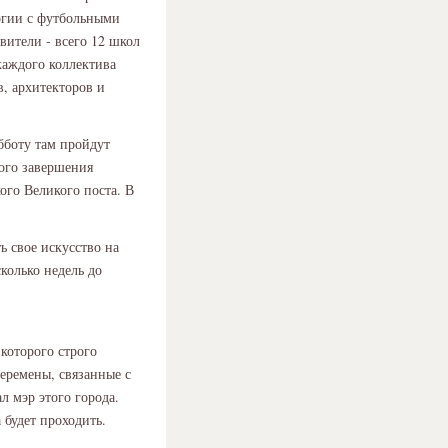
огии с футбольными
вители - всего 12 школ
каждого коллектива
в, архитекторов и
бботу там пройдут
ного завершения
кого Великого поста. В
ь свое искусство на
колько недель до
которого строго
перемены, связанные с
л мэр этого города.
 будет проходить.