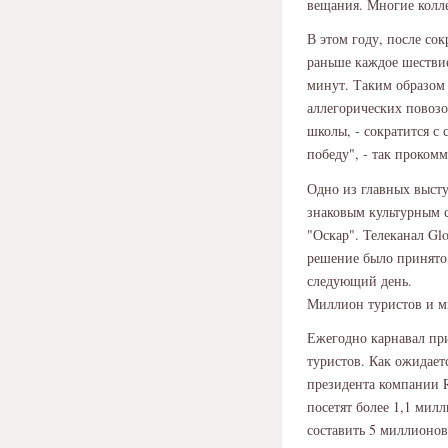
вещания. Многие колле
В этом году, после со
раньше каждое шествие
минут. Таким образом 
аллегорических повозо
школы, - сократится с
победу", - так проком
Одно из главных высту
знаковым культурным с
"Оскар". Телеканал Gl
решение было принято 
следующий день.
Миллион туристов и м
Ежегодно карнавал при
туристов. Как ожидает
президента компании R
посетят более 1,1 мил
составить 5 миллионов