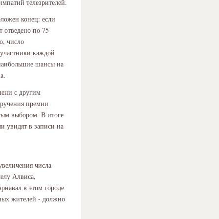
импатий телезрителей.
ложен конец: если
т отведено по 75
о, число
 участники каждой
 наибольшие шансы на
a.
мени с другим
вручения премии
стым выбором. В итоге
и увидят в записи на
увеличения числа
елу Алвиса,
арнавал в этом городе
тных жителей - должно