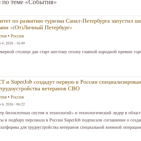
 по теме «События»
итет по развитию туризма Санкт-Петербурга запустил ше
мии «(От)Личный Петербург»
тия
•
Россия
 6, 2026 - 16:40
верной столице дан старт шестому сезону главной народной премии го
Т и SuperJob создадут первую в России специализиров
 трудоустройства ветеранов СВО
тия
•
Россия
 6, 2026 - 06:22
тр беспилотных систем и технологий» и технологический лидер в обла
ты и подбору персонала в России SuperJob подписали соглашение о созд
латформы для трудоустройства ветеранов специальной военной операции