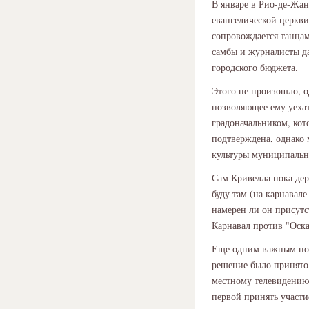
В январе в Рио-де-Жан
евангелической церкви
сопровождается танцам
самбы и журналисты да
городского бюджета.
Этого не произошло, 
позволяющее ему уехат
градоначальником, кот
подтверждена, однако
культуры муниципальн
Сам Кривелла пока дер
буду там (на карнавале
намерен ли он присутс
Карнавал против "Оска
Еще одним важным нов
решение было принято 
местному телевидению.
первой принять участи