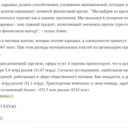
 карнавал должен способствовать улучшению экономической ситуации в
 штатом переживает затяжной финансовый кризис. "Мы выйдем из кризи
носиться к туризму как к нашему призванию. Мы оказались в позорном п
Карнавал - наш главный продукт, позволяющий увеличить приток турист
о финансовую выгоду", - сказал Алвис.
ы и местные жители, которые посетят карнавал, в совокупности принесут 
$967 млн). При этом расходы муниципальных властей на организацию пра
.
ция розничной торговли, сферы услуг и туризма прогнозирует, что в цел
ере 5,8 млрд реалов ($1,87 млрд). Согласно исследованию, наибольшая ча
ведений, работающих в сфере общественного питания. Как ожидается, в д
1 млрд реалов ($1,1 млрд). Транспортные компании, в свою очередь, зара
 гостиничный бизнес - 652,5 млн реалов ($210 млн).
o/4048613
O SAYAO
СС