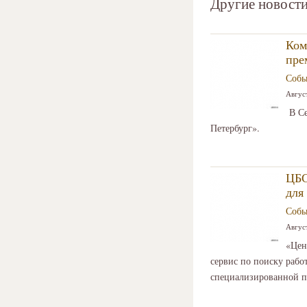
Другие новости
Ком
пре
Собы
Август
В Се
Петербург».
ЦБС
для
Собы
Август
«Цен
сервис по поиску рабо
специализированной п