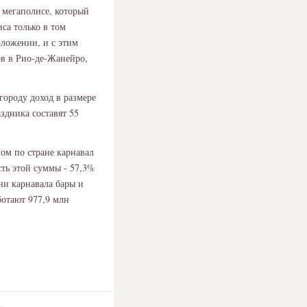
 мегаполисе, который
са только в том
оложении, и с этим
ов в Рио-де-Жанейро,
городу доход в размере
здника составят 55
ом по стране карнавал
сть этой суммы - 57,3%
ни карнавала бары и
ботают 977,9 млн