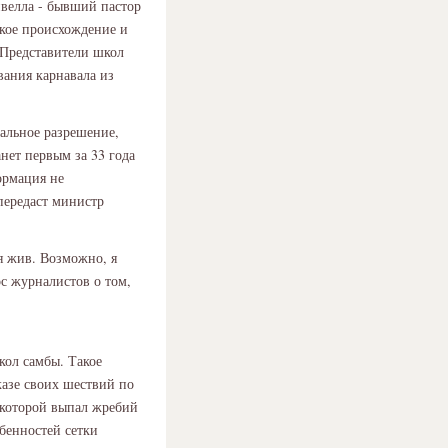
ивелла - бывший пастор
ское происхождение и
 Представители школ
вания карнавала из
альное разрешение,
нет первым за 33 года
ормация не
передаст министр
я жив. Возможно, я
ос журналистов о том,
кол самбы. Такое
казе своих шествий по
 которой выпал жребий
обенностей сетки