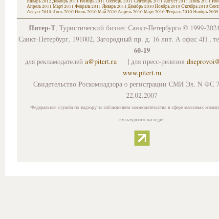
Январь 2012
Декабрь 2011
Ноябрь 2011
Октябрь 2011
Сентябрь 2011
Август 2011
Июль 2011
Июн
Апрель 2011
Март 2011
Февраль 2011
Январь 2011
Декабрь 2010
Ноябрь 2010
Октябрь 2010
Сент
Август 2010
Июль 2010
Июнь 2010
Май 2010
Апрель 2010
Март 2010
Февраль 2010
Ноябрь 2009
Питер-Т
, Туристический бизнес Санкт-Петербурга © 1999-202
Санкт-Петербург, 191002, Загородный пр. д. 16 лит. А офис 4Н , т
60-19
для рекламодателей
a@pitert.ru
| для пресс-релизов
dneprovoi
www.pitert.ru
Свидетельство Роскомнадзора о регистрации СМИ Эл. N ФС 7
22.02.2007
Федеральная служба по надзору за соблюдением законодательства в сфере массовых комму
культурного наследия