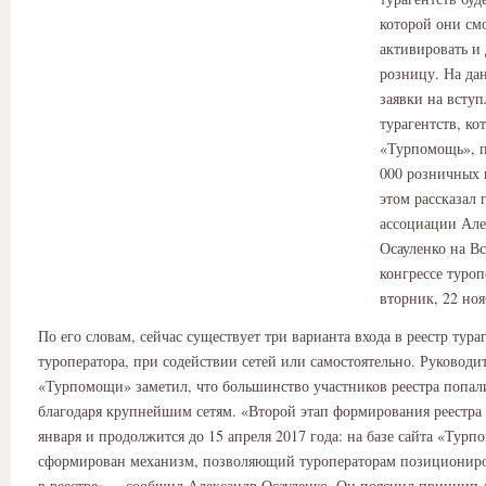
которой они см
активировать и
розницу. На да
заявки на вступ
турагентств, ко
«Турпомощь», п
000 розничных 
этом рассказал 
ассоциации Але
Осауленко на В
конгрессе туроп
вторник, 22 ноя
По его словам, сейчас существует три варианта входа в реестр тураг
туроператора, при содействии сетей или самостоятельно. Руководи
«Турпомощи» заметил, что большинство участников реестра попал
благодаря крупнейшим сетям. «Второй этап формирования реестра 
января и продолжится до 15 апреля 2017 года: на базе сайта «Турп
сформирован механизм, позволяющий туроператорам позициониров
в реестре», – сообщил Александр Осауленко. Он пояснил принцип 