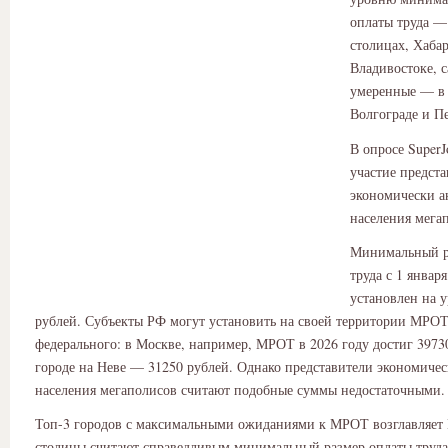
оплаты труда —
столицах, Хабар
Владивостоке, 
умеренные — в 
Волгограде и Пе
В опросе Super
участие предст
экономически а
населения мега
Минимальный р
труда с 1 января
установлен на 
рублей. Субъекты РФ могут установить на своей территории МРО
федерального: в Москве, например, МРОТ в 2026 году достиг 39730
городе на Неве — 31250 рублей. Однако представители экономиче
населения мегаполисов считают подобные суммы недостаточными.
Топ-3 городов с максимальными ожиданиями к МРОТ возглавляет
столицы считают справедливым минимальный размер оплаты труда