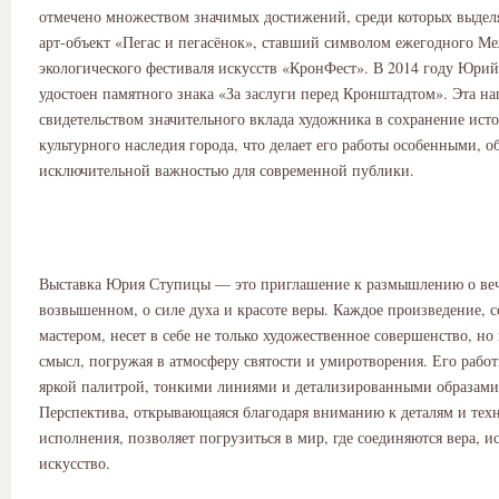
отмечено множеством значимых достижений, среди которых выдел
арт-объект «Пегас и пегасёнок», ставший символом ежегодного М
экологического фестиваля искусств «КронФест». В 2014 году Юри
удостоен памятного знака «За заслуги перед Кронштадтом». Эта наг
свидетельством значительного вклада художника в сохранение исто
культурного наследия города, что делает его работы особенными,
исключительной важностью для современной публики.
Выставка Юрия Ступицы — это приглашение к размышлению о ве
возвышенном, о силе духа и красоте веры. Каждое произведение, 
мастером, несет в себе не только художественное совершенство, но
смысл, погружая в атмосферу святости и умиротворения. Его рабо
яркой палитрой, тонкими линиями и детализированными образами
Перспектива, открывающаяся благодаря вниманию к деталям и тех
исполнения, позволяет погрузиться в мир, где соединяются вера, и
искусство.