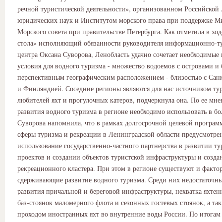
речной туристической деятельности», организованном Российской
юридических наук и Институтом морского права при поддержке М
Морского совета при правительстве Петербурга. Как отметила в ход
стола» исполняющий обязанности руководителя информационно-т
центра Оксана Суворова, Ленобласть удачно сочетает необходимые
условия для водного туризма - множество водоемов с островами и 
перспективным географическим расположением - близостью с Сан
и Финляндией. Соседние регионы являются для нас источником тур
любителей яхт и прогулочных катеров, подчеркнула она. По ее мн
развития водного туризма в регионе необходимо использовать в б
Суворова напомнила, что в рамках долгосрочной целевой програм
сферы туризма и рекреации в Ленинградской области предусмотре
использование государственно-частного партнерства в развитии т
проектов и создании объектов туристской инфраструктуры и созда
рекреационного кластера. При этом в регионе существуют и факто
сдерживающие развитие водного туризма. Среди них недостаточн
развития причальной и береговой инфраструктуры, нехватка яхтен
баз-стоянок маломерного флота и сезонных гостевых стоянок, а та
проходом иностранных яхт во внутренние воды России. По итогам