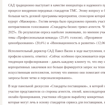
САД традиционно выступает в качестве инициатора и надежного п
процессе внедрения передовых стандартов ТМС. Этому вопросу и 
большая часть деловой программы мероприятия, спонсором которо
курорт «Манжерок». Гостям вечера было предложено принять участ
интерактивном голосовании «Стандарты бизнес-тревел агентств. Ч
2025». По результатам опроса наиболее значимыми, по мнению уча
темы «Профессиональная команда» (25,6% голосов), «Прозрачное
ценообразование» (20,6%) и «Инновационность и развитие» (12,0
Исполнительный директор САД Павел Васин в ходе выступления, 
профилю клиента, отметил: «Сейчас особенно прослеживается опр
тенденция профилирования – давать каждому клиенту то, что ему 
корпоративных заказчиков все больше формируется запрос на техн
искусственным интеллектом, потому что именно они помогают отв
запросы более четко и персонализированно».
В ходе панельной дискуссии «Стандарты поставщиков», в которой
участие представители со стороны агентств, отелей, консолидаторо
онлайн-бронирования, участники обсудили выработку конкретных
которые могут лечь в основу стандартов сервиса для поставщиков, 