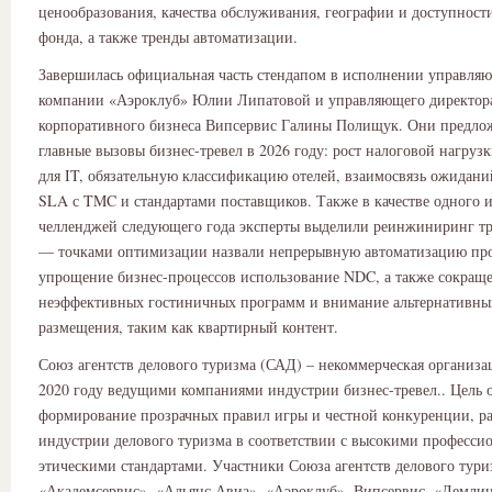
ценообразования, качества обслуживания, географии и доступност
фонда, а также тренды автоматизации.
Завершилась официальная часть стендапом в исполнении управля
компании «Аэроклуб» Юлии Липатовой и управляющего директор
корпоративного бизнеса Випсервис Галины Полищук. Они предло
главные вызовы бизнес-тревел в 2026 году: рост налоговой нагруз
для IT, обязательную классификацию отелей, взаимосвязь ожидани
SLA с TMC и стандартами поставщиков. Также в качестве одного 
челленджей следующего года эксперты выделили реинжиниринг т
— точками оптимизации назвали непрерывную автоматизацию про
упрощение бизнес-процессов использование NDC, а также сокращ
неэффективных гостиничных программ и внимание альтернативн
размещения, таким как квартирный контент.
Союз агентств делового туризма (САД) – некоммерческая организац
2020 году ведущими компаниями индустрии бизнес-тревел.. Цель 
формирование прозрачных правил игры и честной конкуренции, р
индустрии делового туризма в соответствии с высокими професси
этическими стандартами. Участники Союза агентств делового тури
«Академсервис», «Альянс Авиа», «Аэроклуб», Випсервис, «Демли