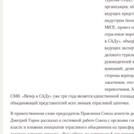
организация, о
ведущих предст
индустрии бизн
MICE, провел е
отраслевое мер
в САДу», объед
ведущих экспер
делового туриз
руководителей
компаний, делег
стороны корпор
заказчиков, оте
перевозчиков, 
СМИ. «Вечер в САДу» уже три года является единственной площад
объединяющей представителей всех звеньев отраслевой цепочки.
В приветственном слове председатель Правления Союза агентств д
Дмитрий Горин рассказал о системной работе Союза с органами го
власти и влиянии инициатив отраслевого объединения на трансф
делового климата отрасли: «Уже сейчас, по истечении 5 лет сущес