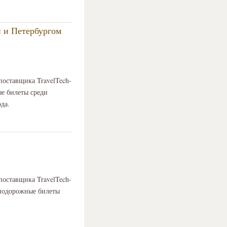
й и Петербургом
поставщика TravelTech-
е билеты среди
да.
поставщика TravelTech-
знодорожные билеты