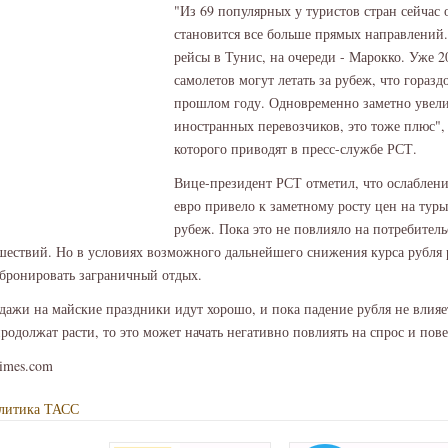
"Из 69 популярных у туристов стран сейчас 
становится все больше прямых направлений.
рейсы в Тунис, на очереди - Марокко. Уже 
самолетов могут летать за рубеж, что горазд
прошлом году. Одновременно заметно увели
иностранных перевозчиков, это тоже плюс", 
которого приводят в пресс-службе РСТ.
Вице-президент РСТ отметил, что ослаблени
евро привело к заметному росту цен на туры
рубеж. Пока это не повлияло на потребитель
шествий. Но в условиях возможного дальнейшего снижения курса рубля
 бронировать заграничный отдых.
дажи на майские праздники идут хорошо, и пока падение рубля не влияет
продолжат расти, то это может начать негативно повлиять на спрос и пов
times.com
литика
ТАСС