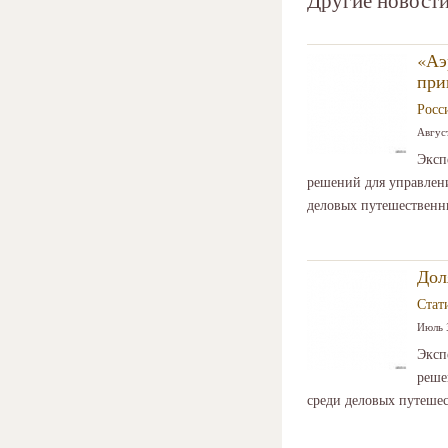
«Аэ
при
Росс
Август
Эксп
решений для управлен
деловых путешественни
Дол
Стат
Июль 3
Эксп
реше
среди деловых путешес