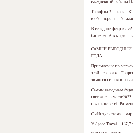
ежедневный рейс на Пх
Тариф на 2 января – 81
в обе стороны с багажо
В середине февраля «Аэ
багажом. А в марте – з
САМЫЙ ВЫГОДНЫЙ П
ГОДА
Приемлемые по меркам
этой перевозке. Попро
зимнего сезона и нача
Самым выгодным будет 
состоится в марте2023 
ночь в полете). Размещ
С «Интуристом» в марте
У Space Travel – 167,7