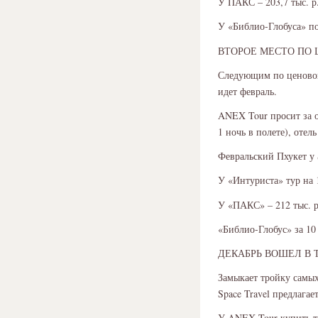
У ПАКС – 203,7 тыс. р.
У «Библио-Глобуса» по
ВТОРОЕ МЕСТО ПО 
Следующим по ценовой
идет февраль.
ANEX Tour просит за о
1 ночь в полете), отель
Февральский Пхукет у S
У «Интуриста» тур на 1
У «ПАКС» – 212 тыс. р
«Библио-Глобус» за 10 
ДЕКАБРЬ ВОШЕЛ В 
Замыкает тройку самых
Space Travel предлагае
У ANEX Tour купить ту