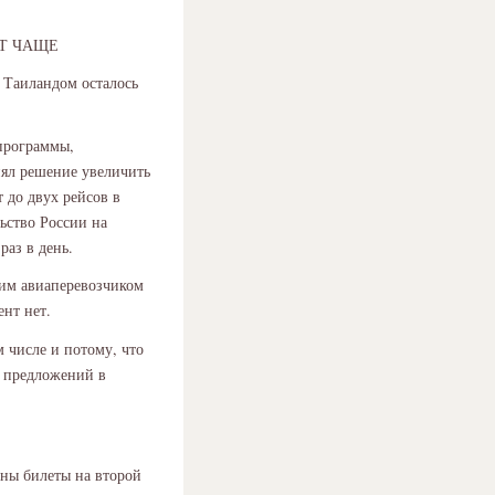
ЕТ ЧАЩЕ
 Таиландом осталось
 программы,
нял решение увеличить
 до двух рейсов в
ьство России на
раз в день.
ким авиаперевозчиком
нт нет.
м числе и потому, что
х предложений в
ены билеты на второй