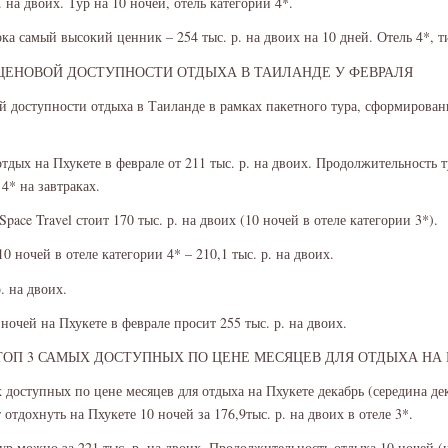
 на двоих. Тур на 10 ночей, отель категории 4*.
ка самый высокий ценник – 254 тыс. р. на двоих на 10 дней. Отель 4*, т
ЦЕНОВОЙ ДОСТУПНОСТИ ОТДЫХА В ТАИЛАНДЕ У ФЕВРАЛЯ
 доступности отдыха в Таиланде в рамках пакетного тура, сформирован
тдых на Пхукете в феврале от 211 тыс. р. на двоих. Продолжительность т
 4* на завтраках.
pace Travel стоит 170 тыс. р. на двоих (10 ночей в отеле категории 3*).
0 ночей в отеле категории 4* – 210,1 тыс. р. на двоих.
. на двоих.
ночей на Пхукете в феврале просит 255 тыс. р. на двоих.
ТОП 3 САМЫХ ДОСТУПНЫХ ПО ЦЕНЕ МЕСЯЦЕВ ДЛЯ ОТДЫХА НА
 доступных по цене месяцев для отдыха на Пхукете декабрь (середина дек
т отдохнуть на Пхукете 10 ночей за 176,9тыс. р. на двоих в отеле 3*.
р можно за 221 тыс. р. на двоих. Продолжительность отдыха 10 ночей (и