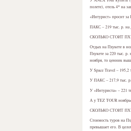
полете), отель 4* на за
«Интурист» просит за П
ПАКС – 219 тыс. р. на
СКОЛЬКО СТОИТ ПХ
Отдых на Пхукете в но
Пхукете за 220 тыс. р.
ноября, то ценник выше
У Space Travel – 195,2 
У ПАКС – 217,9 тыс. р.
У «Интуриста» – 221 ты
А у TEZ TOUR ноябрьск
СКОЛЬКО СТОИТ ПХ
Стоимость туров на Пх
превышает его. В цело