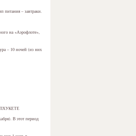
ип питания – завтраки.
ного на «Аэрофлоте»,
ура – 10 ночей (из них
 ПХУКЕТЕ
абря). В этот период
з них 1 ночь в