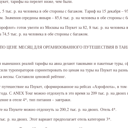
укет, тарифы на перелет ниже, чем были.
, 5 тыс. р. на человека в обе стороны с багажом. Тариф на 15 декабря – 93
м. Значения середины января – 85,6 тыс. р. на человека в обе стороны с 
рофлот» готов увезти из Москвы на Пхукет за 82, 8 тыс. р. на человека 
а 74,5 тыс. р. на человека в обе стороны с багажом.
О ЦЕНЕ МЕСЯЦ ДЛЯ ОРГАНИЗОВАННОГО ПУТЕШЕСТВИЯ В ТАИЛ
 нынешних реалий тарифы на авиа делают таковыми и пакетные туры, 
сили туроператоров сориентировать по ценам на туры на Пхукет на разн
ла весны. Составили ценовой рейтинг.
путешествие на Пхукет, сформированное на рейсах «Аэрофлота», в том с
года. С ANEX Tour можно отдохнуть в это время за 209 тыс. р. на двоих 
ение в отеле 4*, тип питания – завтраки.
 на Пхукете можно отдохнуть за 200,2 тыс. р. на двоих. Отель 4*.
 тыс. р. на двоих. Этот вариант предполагает отель категории 3*.