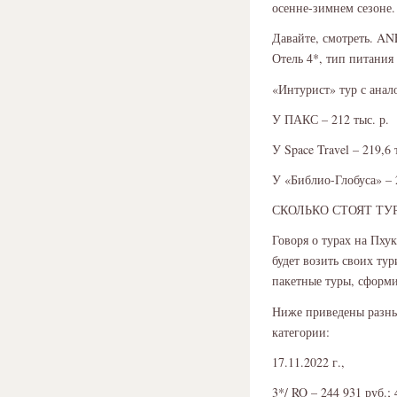
осенне-зимнем сезоне.
Давайте, смотреть. ANE
Отель 4*, тип питания
«Интурист» тур с анало
У ПАКС – 212 тыс. р.
У Space Travel – 219,6 
У «Библио-Глобуса» – 2
СКОЛЬКО СТОЯТ ТУ
Говоря о турах на Пху
будет возить своих ту
пакетные туры, сформи
Ниже приведены разные
категории:
17.11.2022 г.,
3*/ RO – 244 931 руб.; 