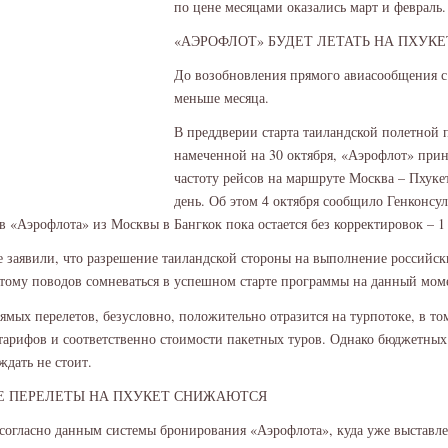
по цене месяцами оказались март и февраль.
«АЭРОФЛОТ» БУДЕТ ЛЕТАТЬ НА ПХУК
До возобновления прямого авиасообщения с
меньше месяца.
В преддверии старта таиландской полетной
намеченной на 30 октября, «Аэрофлот» при
частоту рейсов на маршруте Москва – Пхукет
день. Об этом 4 октября сообщило Генконсул
в «Аэрофлота» из Москвы в Бангкок пока остается без корректировок – 1 
е заявили, что разрешение таиландской стороны на выполнение российс
тому поводов сомневаться в успешном старте программы на данный моме
ямых перелетов, безусловно, положительно отразится на турпотоке, в то
тарифов и соответственно стоимости пакетных туров. Однако бюджетны
ждать не стоит.
Е ПЕРЕЛЕТЫ НА ПХУКЕТ СНИЖАЮТСЯ
согласно данным системы бронирования «Аэрофлота», куда уже выставл