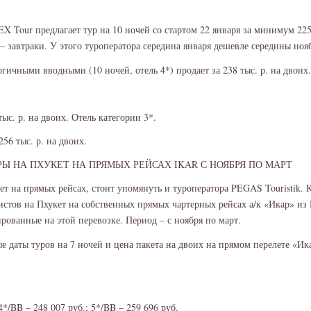
X Tour предлагает тур на 10 ночей со стартом 22 января за минимум 225 
 – завтраки. У этого туроператора середина января дешевле середины ноя
гичными вводными (10 ночей, отель 4*) продает за 238 тыс. р. на двоих.
тыс. р. на двоих. Отель категории 3*.
56 тыс. р. на двоих.
РЫ НА ПХУКЕТ НА ПРЯМЫХ РЕЙСАХ IKAR С НОЯБРЯ ПО МАРТ
кет на прямых рейсах, стоит упомянуть и туроператора PEGAS Touristik. 
ристов на Пхукет на собственных прямых чартерных рейсах а/к «Икар» и
рованные на этой перевозке. Период – с ноября по март.
 даты туров на 7 ночей и цена пакета на двоих на прямом перелете «Ик
4*/BB – 248 007 руб.; 5*/BB – 259 696 руб.