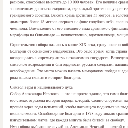
регионе, способный вместить до 10 000 человек. Его величие срав
заполненным до отказа стадионом, где каждый зритель ощущает се
грандиозного события. Высота храма достигает 53 метров, а золото
диаметром более 18 метров сверкает на фоне голубого неба, словно
чемпиона. Впечатление от его внешнего вида сравнимо с финаль
марафонца на Олимпиаде — величественно, вдохновляюще, мощно
Строительство собора началось в конце XIX века, сразу после осв
Болгарии от османского владычества. Это было время, когда страна
возвращалась в «премьер-лигу» независимых государств. Возведени
символом возрождения и благодарности русским солдатам, павшим
освобождение. Это место можно назвать мемориалом победы и един
рода «залом славы» в истории Болгарии.
Символ веры и национального духа
Собор Александра Невского — это не просто здание, это гимн болг
его стенах отражена история народа, который, словно спортсмен н
прошёл через годы испытаний, чтобы наконец-то подняться на пьед
независимости. Освобождение Болгарии в 1878 году можно сравни
изнурительном матче, где каждая минута была битвой за свободу.
Имя собора выбрано не случайно. Александр Невский — святой и 