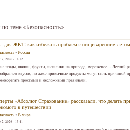
 по теме «Безопасность»
 для ЖКТ: как избежать проблем с пищеварением летом
пасность
•
Россия
 7, 2026 - 14:12
ие ягоды, овощи, фрукты, шашлыки на природе, мороженое… Летний ра
ообразием вкусов, но даже привычные продукты могут стать причиной п
ренебрегать простыми и несложными правилами.
перты «Абсолют Страхование» рассказали, что делать пр
екомого в путешествии
пасность
•
В мире
 7, 2026 - 13:41
ст — один из самых популярных месяцев для путешествий и одновремен