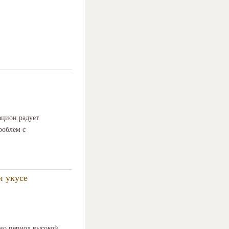
цион радует
роблем с
и укусе
но период высокой