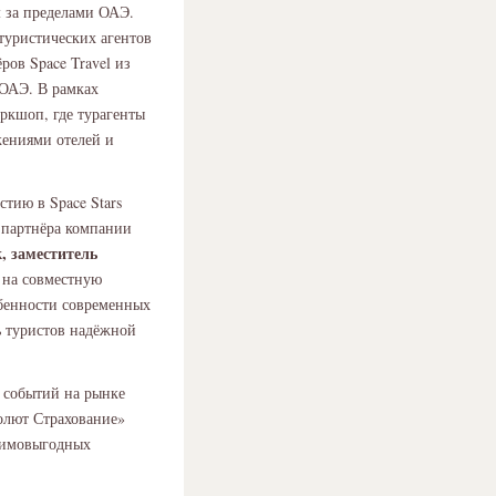
м за пределами ОАЭ.
 туристических агентов
ров Space Travel из
ОАЭ. В рамках
ркшоп, где турагенты
жениями отелей и
тию в Space Stars
 партнёра компании
, заместитель
на совместную
бенности современных
ь туристов надёжной
х событий на рынке
солют Страхование»
заимовыгодных