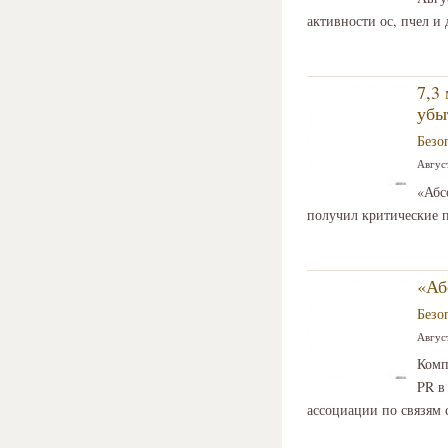
активности ос, пчел и
7,3
убы
Безо
Август
«Абс
получил критические п
«Аб
Безо
Август
Комп
PR в
ассоциации по связям