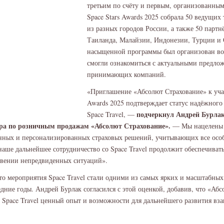
третьим по счёту и первым, организованны
Space Stars Awards 2025 собрала 50 ведущих
из разных городов России, а также 50 партнё
Таиланда, Малайзии, Индонезии, Турции и 
насыщенной программы был организован во
смогли ознакомиться с актуальными предло
принимающих компаний.
«Приглашение «Абсолют Страхование» к учас
Awards 2025 подтверждает статус надёжного
подчеркнул Андрей Бурлак
Space Travel, —
ора по розничным продажам «Абсолют Страхование».
— Мы нацелены 
нных и персонализированных страховых решений, учитывающих все осо
наше дальнейшее сотрудничество со Space Travel продолжит обеспечиват
вении непредвиденных ситуаций».
то мероприятия Space Travel стали одними из самых ярких и масштабны
едние годы. Андрей Бурлак согласился с этой оценкой, добавив, что «Аб
о Space Travel ценный опыт и возможности для дальнейшего развития в