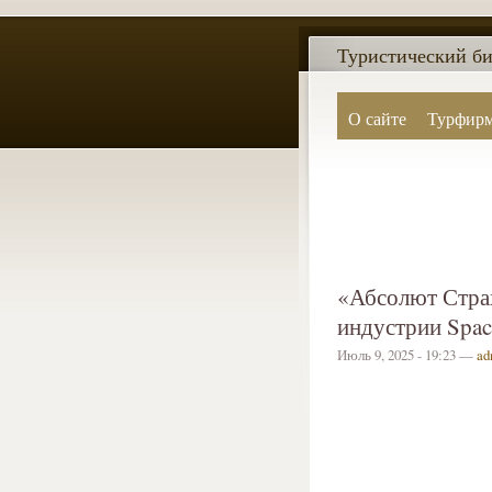
Туристический би
О сайте
Турфир
«Абсолют Стра
индустрии Spac
Июль 9, 2025 - 19:23 —
ad