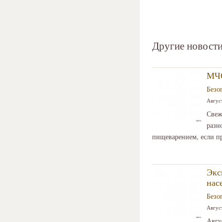
Другие новости
МЧС
Безо
Август
Свеж
разн
пищеварением, если п
Экс
нас
Безо
Август
Авгу