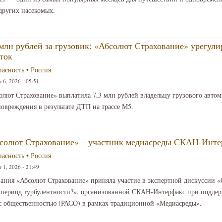
 других насекомых.
 млн рублей за грузовик: «Абсолют Страхование» урегул
ток
пасность
•
Россия
 6, 2026 - 05:51
олют Страхование» выплатила 7,3 млн рублей владельцу грузового авто
овреждения в результате ДТП на трассе М5.
солют Страхование» – участник медиасреды СКАН-Инт
пасность
•
Россия
 1, 2026 - 21:49
ания «Абсолют Страхование» приняла участие в экспертной дискуссии «
 период турбулентности?», организованной СКАН-Интерфакс при подде
 с общественностью (РАСО) в рамках традиционной «Медиасреды».