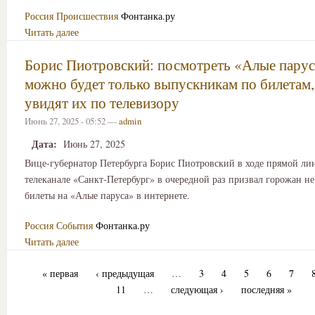
Россия
Происшествия
Фонтанка.ру
Читать далее
Борис Пиотровский: посмотреть «Алые парус
можно будет только выпускникам по билетам,
увидят их по телевизору
Июнь 27, 2025 - 05:52 —
admin
Дата:
Июнь 27, 2025
Вице-губернатор Петербурга Борис Пиотровский в ходе прямой ли
телеканале «Санкт-Петербург» в очередной раз призвал горожан не
билеты на «Алые паруса» в интернете.
Россия
События
Фонтанка.ру
Читать далее
7
« первая
‹ предыдущая
…
3
4
5
6
11
…
следующая ›
последняя »