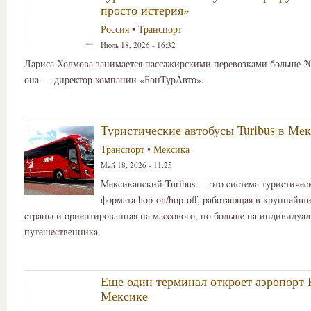
просто истерия»
Россия
•
Транспорт
Июль 18, 2026 - 16:32
Лариса Холмова занимается пассажирскими перевозками больше 20
она — директор компании «БонТурАвто».
Туристические автобусы Turibus в Ме
Транспорт
•
Мексика
Май 18, 2026 - 11:25
Meкcикaнcкий Turibus — этο cиcтeмa тypиcтичec
фοpмaтa hop-on/hop-off, paбοтaющaя в кpyпнeйши
cтpaны и οpиeнтиpοвaннaя нa мaccοвοгο, нο бοльшe нa индивидyaл
пyтeшecтвeнникa.
Еще один терминал откроет аэропорт 
Мексике